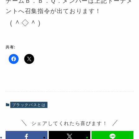
チームＢ．Ｂ．Ｑ．メンバーは上記トーナメ
ントへ召集指令が出ております！
（＾◇＾）
共有:
F
ク
a
リ
c
ッ
e
ク
b
し
o
て
o
X
k
で
で
共
共
有
有
(
ブラックバスとは
す
新
る
し
に
い
は
ウ
シェアしてくれたら喜びます！
ク
ィ
リ
ン
ッ
ド
ク
ウ