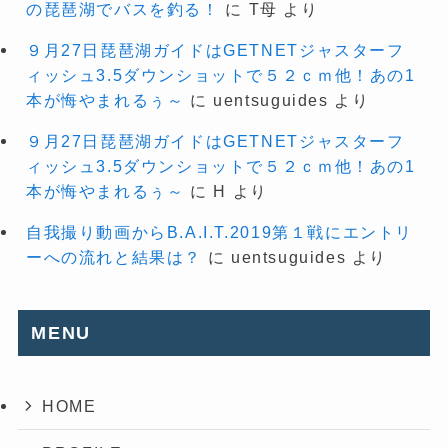
の琵琶湖でバスを釣る！
に
T母
より
９月27日琵琶湖ガイドはGETNETジャスターフ
ィッシュ3.5ダウンショットで５２ｃｍ他！あの1
本が悔やまれるぅ～
に
uentsuguides
より
９月27日琵琶湖ガイドはGETNETジャスターフ
ィッシュ3.5ダウンショットで５２ｃｍ他！あの1
本が悔やまれるぅ～
に
H
より
自我撮り動画からB.A.I.T.2019第１戦にエントリ
ーへの流れと結果は？
に
uentsuguides
より
MENU
HOME