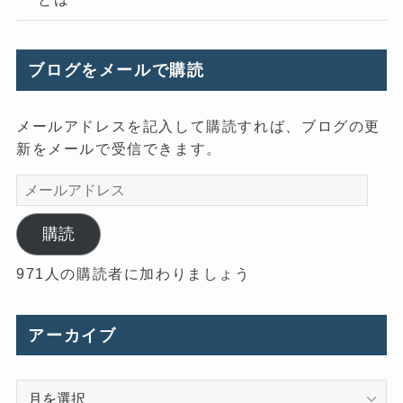
ブログをメールで購読
メールアドレスを記入して購読すれば、ブログの更
新をメールで受信できます。
メ
ー
ル
購読
ア
971人の購読者に加わりましょう
ド
レ
ス
アーカイブ
ア