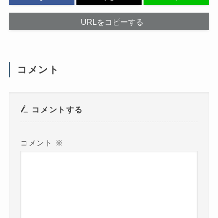
し
で
て
開
く
き
だ
ま
URLをコピーする
さ
す
い
)
(
新
し
い
ウ
コメント
ィ
ン
ド
ウ
で
開
き
コメントする
ま
す
)
コメント
※