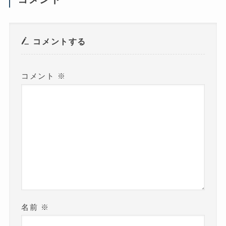
ィ
ン
ド
ウ
で
開
き
コメントする
ま
す
)
コメント
※
名前
※