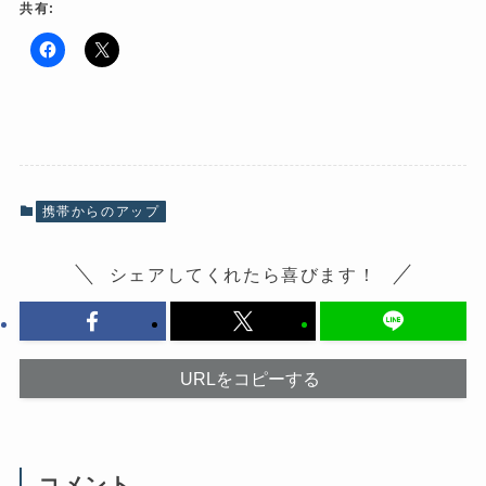
共有:
F
ク
a
リ
c
ッ
e
ク
b
し
o
て
o
X
k
で
で
共
共
有
有
(
携帯からのアップ
す
新
る
し
に
い
は
ウ
シェアしてくれたら喜びます！
ク
ィ
リ
ン
ッ
ド
ク
ウ
し
で
て
開
く
き
だ
ま
URLをコピーする
さ
す
い
)
(
新
し
い
ウ
コメント