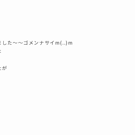
た～～ゴメンナサイm(..)m
は
たが