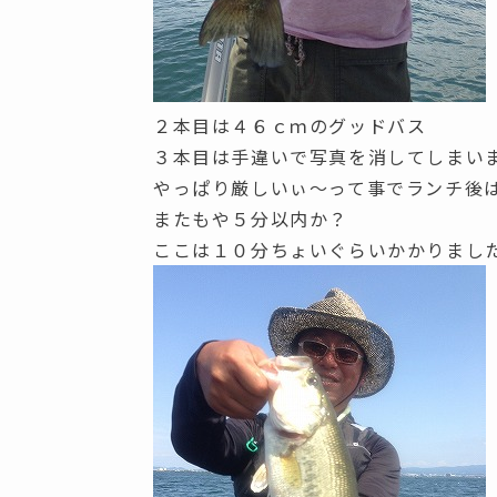
２本目は４６ｃｍのグッドバス
３本目は手違いで写真を消してしまいまし
やっぱり厳しいぃ～って事でランチ後
またもや５分以内か？
ここは１０分ちょいぐらいかかりまし