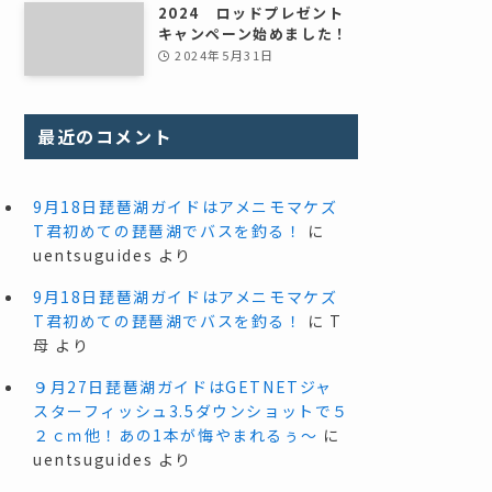
2024 ロッドプレゼント
キャンペーン始めました！
2024年5月31日
最近のコメント
9月18日琵琶湖ガイドはアメニモマケズ
T君初めての琵琶湖でバスを釣る！
に
uentsuguides
より
9月18日琵琶湖ガイドはアメニモマケズ
T君初めての琵琶湖でバスを釣る！
に
T
母
より
９月27日琵琶湖ガイドはGETNETジャ
スターフィッシュ3.5ダウンショットで５
２ｃｍ他！あの1本が悔やまれるぅ～
に
uentsuguides
より