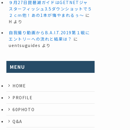
９月27日琵琶湖ガイドはGETNETジャ
スターフィッシュ3.5ダウンショットで５
２ｃｍ他！あの1本が悔やまれるぅ～
に
H
より
自我撮り動画からB.A.I.T.2019第１戦に
エントリーへの流れと結果は？
に
uentsuguides
より
MENU
HOME
PROFILE
60PHOTO
Q&A