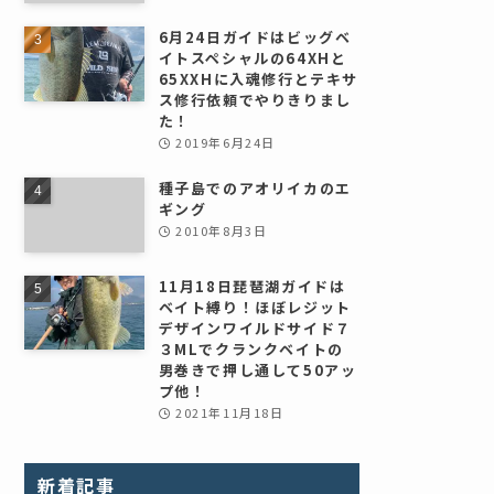
6月24日ガイドはビッグベ
イトスペシャルの64XHと
65XXHに入魂修行とテキサ
ス修行依頼でやりきりまし
た！
2019年6月24日
種子島でのアオリイカのエ
ギング
2010年8月3日
11月18日琵琶湖ガイドは
ベイト縛り！ほぼレジット
デザインワイルドサイド７
３MLでクランクベイトの
男巻きで押し通して50アッ
プ他！
2021年11月18日
新着記事