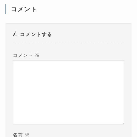
い
ウ
コメント
ィ
ン
ド
ウ
で
開
き
コメントする
ま
す
)
コメント
※
名前
※