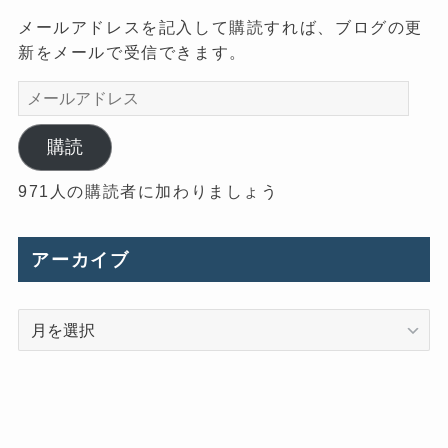
メールアドレスを記入して購読すれば、ブログの更
新をメールで受信できます。
メ
ー
ル
購読
ア
971人の購読者に加わりましょう
ド
レ
ス
アーカイブ
ア
ー
カ
イ
ブ