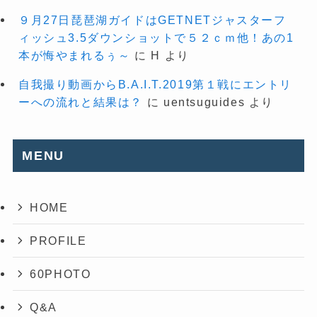
９月27日琵琶湖ガイドはGETNETジャスターフ
ィッシュ3.5ダウンショットで５２ｃｍ他！あの1
本が悔やまれるぅ～
に
H
より
自我撮り動画からB.A.I.T.2019第１戦にエントリ
ーへの流れと結果は？
に
uentsuguides
より
MENU
HOME
PROFILE
60PHOTO
Q&A