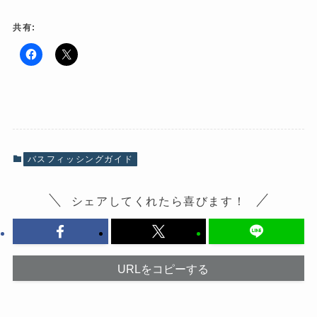
共有:
F
ク
a
リ
c
ッ
e
ク
b
し
o
て
o
X
k
で
で
共
共
有
有
(
バスフィッシングガイド
す
新
る
し
に
い
は
ウ
シェアしてくれたら喜びます！
ク
ィ
リ
ン
ッ
ド
ク
ウ
し
で
て
開
く
き
だ
ま
URLをコピーする
さ
す
い
)
(
新
し