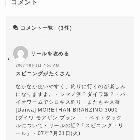
コメント
ィ
ン
ド
ウ
で
開
き
コメント一覧
（3件）
ま
す
)
リールを攻める
2007年8月1日 7:56 AM
スピニングがたくさん
なかなか使いやすく、釣りに行くのが楽しみ
になりますよ。・シマノ派？ダイワ派？・バ
イオワームでシロギス釣り・またもや入荷
[Daiwa] MORETHAN BRANZINO 3000
(ダイワ モアザン ブラン …・ベイトタック
ルについて・リールの話?「スピニング・リ
ール」・07年7月31日(火)