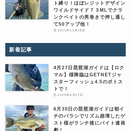
ト縛り！ほぼレジットデザイン
ワイルドサイド７３MLでクラ
ンクベイトの男巻きで押し通し
て50アップ他！
2021年11月18日
新着記事
4月27日琵琶湖ガイドは【ロク
マル】様降臨はGETNETジャ
スターフィッシュ4.5のボトス
トで！
2025年4月27日
6月30日の琵琶湖ガイドは朝イ
チのバラシでリズム崩壊したゲ
スト様がランチ後にバイト連発
劇！