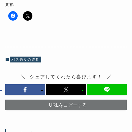
共有:
F
ク
a
リ
c
ッ
e
ク
b
し
o
て
o
X
k
で
で
共
共
有
有
(
バス釣りの道具
す
新
る
し
に
い
は
ウ
シェアしてくれたら喜びます！
ク
ィ
リ
ン
ッ
ド
ク
ウ
し
で
て
開
く
き
だ
ま
URLをコピーする
さ
す
い
)
(
新
し
い
ウ