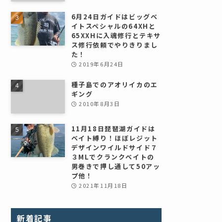
6月24日ガイドはビッグベ
イトスペシャルの64XHと
65XXHに入魂修行とテキサ
ス修行依頼でやりきりまし
た！
2019年6月24日
種子島でのアオリイカのエ
ギング
2010年8月3日
11月18日琵琶湖ガイドは
ベイト縛り！ほぼレジット
デザインワイルドサイド７
３MLでクランクベイトの
男巻きで押し通して50アッ
プ他！
2021年11月18日
新着記事