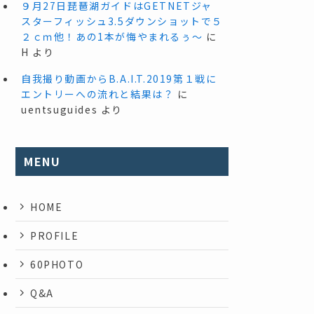
９月27日琵琶湖ガイドはGETNETジャ
スターフィッシュ3.5ダウンショットで５
２ｃｍ他！あの1本が悔やまれるぅ～
に
H
より
自我撮り動画からB.A.I.T.2019第１戦に
エントリーへの流れと結果は？
に
uentsuguides
より
MENU
HOME
PROFILE
60PHOTO
Q&A