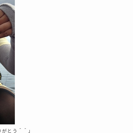
りがとう＾＾」