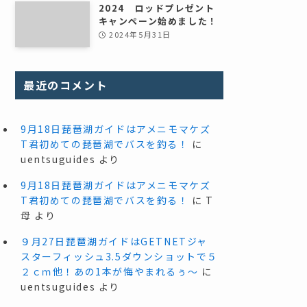
2024 ロッドプレゼント
キャンペーン始めました！
2024年5月31日
最近のコメント
9月18日琵琶湖ガイドはアメニモマケズ
T君初めての琵琶湖でバスを釣る！
に
uentsuguides
より
9月18日琵琶湖ガイドはアメニモマケズ
T君初めての琵琶湖でバスを釣る！
に
T
母
より
９月27日琵琶湖ガイドはGETNETジャ
スターフィッシュ3.5ダウンショットで５
２ｃｍ他！あの1本が悔やまれるぅ～
に
uentsuguides
より