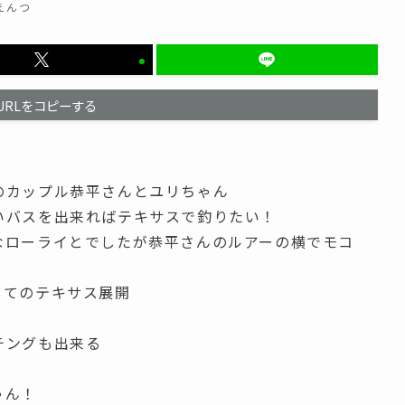
えんつ
URLをコピーする
のカップル恭平さんとユリちゃん
いバスを出来ればテキサスで釣りたい！
なローライとでしたが恭平さんのルアーの横でモコ
してのテキサス展開
・
チングも出来る
；
ゃん！