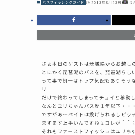
バスフィッシングガイド
2013年8月23日
う
さぁ本日のゲストは茨城県からお越し
とにかく琵琶湖のバスを、琵琶湖らし
って事で朝一はトップ気配もありそう
リ
だけで終わってしまってチョイと移動
なんとユリちゃんバス歴１年以下・・
ですがぁ～ベイトは投げられるしピッ
まずまず上手いんですねぇコレが＾＾
それもファーストフィッシュはユリち