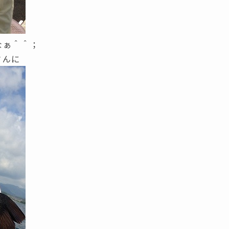
なぁ＾＾；
さんに