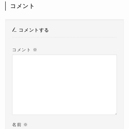
ウ
コメント
ィ
ン
ド
ウ
で
開
き
コメントする
ま
す
)
コメント
※
名前
※