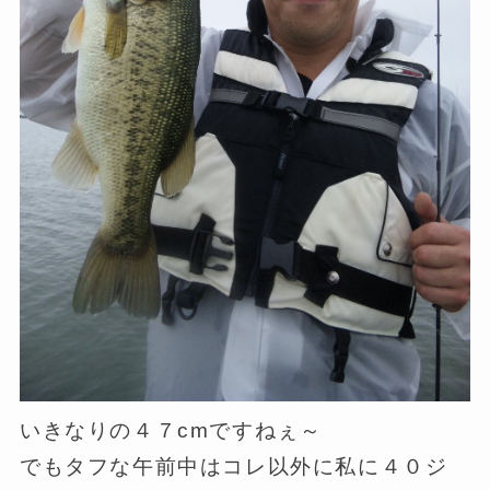
いきなりの４７cmですねぇ～
でもタフな午前中はコレ以外に私に４０ジ