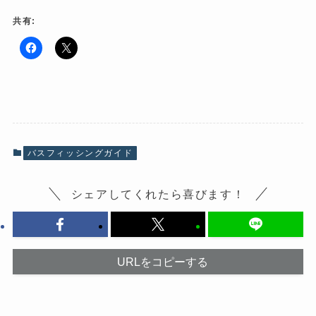
共有:
F
ク
a
リ
c
ッ
e
ク
b
し
o
て
o
X
k
で
で
共
共
有
有
(
バスフィッシングガイド
す
新
る
し
に
い
は
ウ
シェアしてくれたら喜びます！
ク
ィ
リ
ン
ッ
ド
ク
ウ
し
で
て
開
く
き
だ
ま
URLをコピーする
さ
す
い
)
(
新
し
い