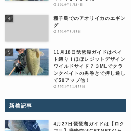
2019年6月24日
種子島でのアオリイカのエギン
グ
2010年8月3日
11月18日琵琶湖ガイドはベイ
ト縛り！ほぼレジットデザイン
ワイルドサイド７３MLでクラ
ンクベイトの男巻きで押し通し
て50アップ他！
2021年11月18日
新着記事
4月27日琵琶湖ガイドは【ロク
マル】様降臨はGETNETジャ