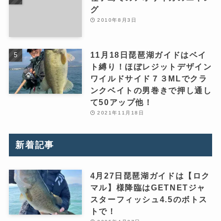
グ
2010年8月3日
11月18日琵琶湖ガイドはベイ
ト縛り！ほぼレジットデザイン
ワイルドサイド７３MLでクラ
ンクベイトの男巻きで押し通し
て50アップ他！
2021年11月18日
新着記事
4月27日琵琶湖ガイドは【ロク
マル】様降臨はGETNETジャ
スターフィッシュ4.5のボトス
トで！