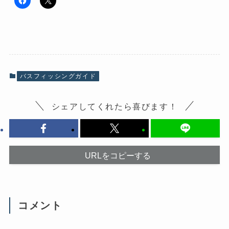
F
ク
a
リ
c
ッ
e
ク
b
し
o
て
o
X
k
で
で
共
共
有
有
(
バスフィッシングガイド
す
新
る
し
に
い
は
ウ
シェアしてくれたら喜びます！
ク
ィ
リ
ン
ッ
ド
ク
ウ
し
で
て
開
く
き
だ
ま
URLをコピーする
さ
す
い
)
(
新
し
い
ウ
コメント
ィ
ン
ド
ウ