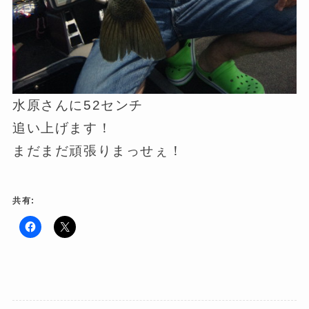
水原さんに52センチ
追い上げます！
まだまだ頑張りまっせぇ！
共有:
F
ク
a
リ
c
ッ
e
ク
b
し
o
て
o
X
k
で