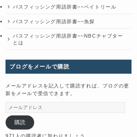
バスフィッシング用語辞書~~ベイトリール
バスフィッシング用語辞書~~魚探
バスフィッシング用語辞書~~NBCチャプター
とは
ブログをメールで購読
メールアドレスを記入して購読すれば、ブログの更
新をメールで受信できます。
メ
ー
ル
購読
ア
971人の購読者に加わりましょう
ド