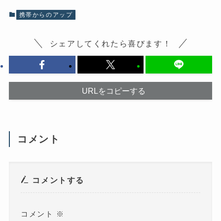
で
共
共
有
有
(
携帯からのアップ
す
新
る
し
に
い
は
ウ
シェアしてくれたら喜びます！
ク
ィ
リ
ン
ッ
ド
ク
ウ
し
で
て
開
く
き
だ
ま
URLをコピーする
さ
す
い
)
(
新
し
い
ウ
コメント
ィ
ン
ド
ウ
で
開
き
コメントする
ま
す
)
コメント
※