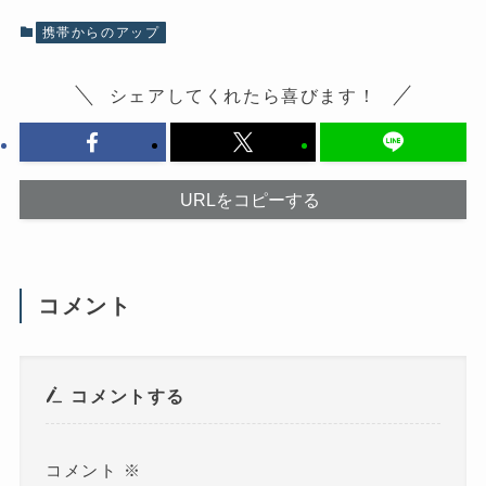
で
共
共
有
有
(
携帯からのアップ
す
新
る
し
に
い
は
ウ
シェアしてくれたら喜びます！
ク
ィ
リ
ン
ッ
ド
ク
ウ
し
で
て
開
く
き
だ
ま
URLをコピーする
さ
す
い
)
(
新
し
い
ウ
コメント
ィ
ン
ド
ウ
で
開
き
コメントする
ま
す
)
コメント
※