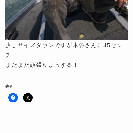
少しサイズダウンですが木谷さんに45セン
チ
まだまだ頑張りまっする！
共有:
F
ク
a
リ
c
ッ
e
ク
b
し
o
て
o
X
k
で