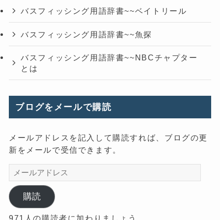
バスフィッシング用語辞書~~ベイトリール
バスフィッシング用語辞書~~魚探
バスフィッシング用語辞書~~NBCチャプター
とは
ブログをメールで購読
メールアドレスを記入して購読すれば、ブログの更
新をメールで受信できます。
メ
ー
ル
購読
ア
971人の購読者に加わりましょう
ド