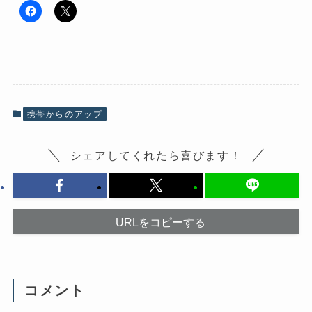
F
ク
a
リ
c
ッ
e
ク
b
し
o
て
o
X
k
で
で
共
共
有
有
(
携帯からのアップ
す
新
る
し
に
い
は
ウ
シェアしてくれたら喜びます！
ク
ィ
リ
ン
ッ
ド
ク
ウ
し
で
て
開
く
き
だ
ま
URLをコピーする
さ
す
い
)
(
新
し
い
ウ
コメント
ィ
ン
ド