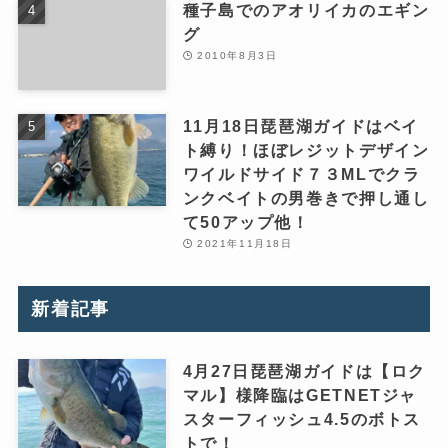
種子島でのアオリイカのエギン
グ
2010年8月3日
11月18日琵琶湖ガイドはベイ
ト縛り！ほぼレジットデザイン
ワイルドサイド７３MLでクラ
ンクベイトの男巻きで押し通し
て50アップ他！
2021年11月18日
新着記事
4月27日琵琶湖ガイドは【ロク
マル】様降臨はGETNETジャ
スターフィッシュ4.5のボトス
トで！