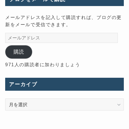
メールアドレスを記入して購読すれば、ブログの更
新をメールで受信できます。
メ
ー
ル
購読
ア
971人の購読者に加わりましょう
ド
レ
ス
アーカイブ
ア
ー
カ
イ