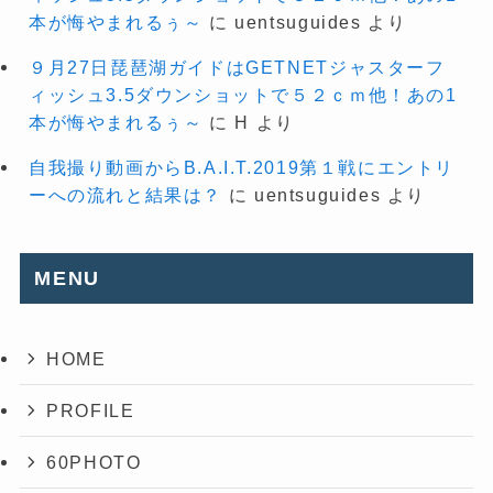
本が悔やまれるぅ～
に
uentsuguides
より
９月27日琵琶湖ガイドはGETNETジャスターフ
ィッシュ3.5ダウンショットで５２ｃｍ他！あの1
本が悔やまれるぅ～
に
H
より
自我撮り動画からB.A.I.T.2019第１戦にエントリ
ーへの流れと結果は？
に
uentsuguides
より
MENU
HOME
PROFILE
60PHOTO