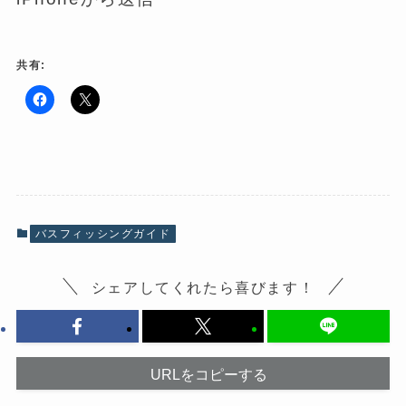
共有:
F
ク
a
リ
c
ッ
e
ク
b
し
o
て
o
X
k
で
で
共
共
有
有
(
バスフィッシングガイド
す
新
る
し
に
い
は
ウ
シェアしてくれたら喜びます！
ク
ィ
リ
ン
ッ
ド
ク
ウ
し
で
て
開
く
き
だ
ま
URLをコピーする
さ
す
い
)