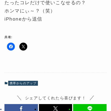
たったコレだけで使いこなせるの？
ホンマにぃ～？（笑）
iPhoneから送信
共有:
F
ク
a
リ
c
ッ
e
ク
b
し
o
て
o
X
k
で
で
共
共
有
有
(
携帯からのアップ
す
新
る
し
に
い
は
ウ
シェアしてくれたら喜びます！
ク
ィ
リ
ン
ッ
ド
ク
ウ