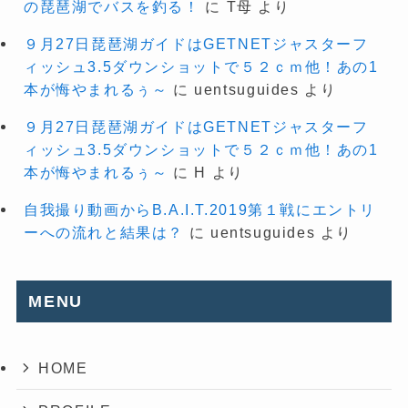
の琵琶湖でバスを釣る！
に
T母
より
９月27日琵琶湖ガイドはGETNETジャスターフ
ィッシュ3.5ダウンショットで５２ｃｍ他！あの1
本が悔やまれるぅ～
に
uentsuguides
より
９月27日琵琶湖ガイドはGETNETジャスターフ
ィッシュ3.5ダウンショットで５２ｃｍ他！あの1
本が悔やまれるぅ～
に
H
より
自我撮り動画からB.A.I.T.2019第１戦にエントリ
ーへの流れと結果は？
に
uentsuguides
より
MENU
HOME