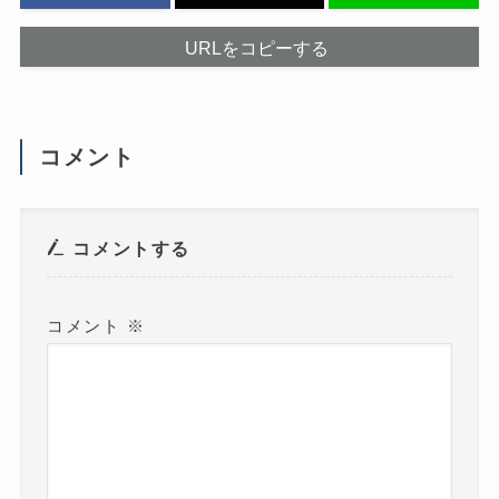
し
で
て
開
く
き
だ
ま
URLをコピーする
さ
す
い
)
(
新
し
い
ウ
コメント
ィ
ン
ド
ウ
で
開
き
コメントする
ま
す
)
コメント
※