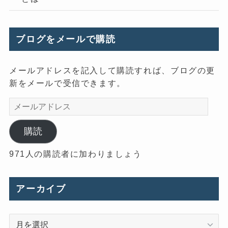
ブログをメールで購読
メールアドレスを記入して購読すれば、ブログの更
新をメールで受信できます。
メ
ー
ル
購読
ア
971人の購読者に加わりましょう
ド
レ
ス
アーカイブ
ア