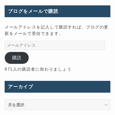
ブログをメールで購読
メールアドレスを記入して購読すれば、ブログの更
新をメールで受信できます。
メ
ー
ル
購読
ア
971人の購読者に加わりましょう
ド
レ
ス
アーカイブ
ア
ー