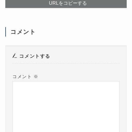
だ
ま
URLをコピーする
さ
す
い
)
(
新
し
い
ウ
コメント
ィ
ン
ド
ウ
で
開
き
コメントする
ま
す
)
コメント
※