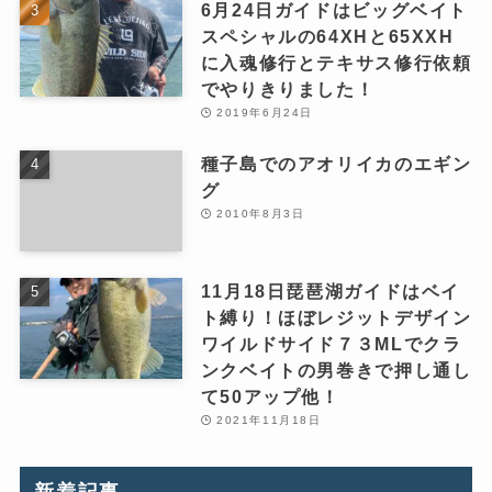
6月24日ガイドはビッグベイト
スペシャルの64XHと65XXH
に入魂修行とテキサス修行依頼
でやりきりました！
2019年6月24日
種子島でのアオリイカのエギン
グ
2010年8月3日
11月18日琵琶湖ガイドはベイ
ト縛り！ほぼレジットデザイン
ワイルドサイド７３MLでクラ
ンクベイトの男巻きで押し通し
て50アップ他！
2021年11月18日