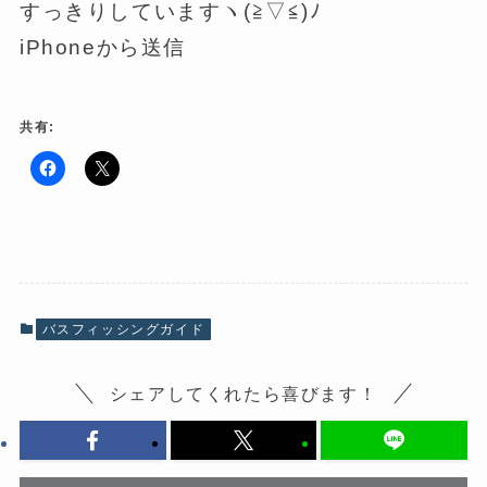
すっきりしていますヽ(≧▽≦)ﾉ
iPhoneから送信
共有:
F
ク
a
リ
c
ッ
e
ク
b
し
o
て
o
X
k
で
で
共
共
有
有
(
バスフィッシングガイド
す
新
る
し
に
い
は
ウ
シェアしてくれたら喜びます！
ク
ィ
リ
ン
ッ
ド
ク
ウ
し
で
て
開
く
き