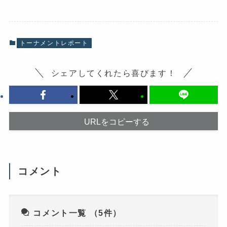
b
し
o
て
o
X
k
で
で
共
共
有
有
(
トーナメントレポート
す
新
る
し
に
い
は
ウ
シェアしてくれたら喜びます！
ク
ィ
リ
ン
ッ
ド
ク
ウ
し
で
て
開
く
き
だ
ま
URLをコピーする
さ
す
い
)
(
新
し
い
ウ
コメント
ィ
ン
ド
ウ
で
開
き
コメント一覧
（5件）
ま
す