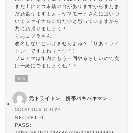
まだ上に２つ未踏の台がありますからまだま
だ頑張りますよぉ～ヤマモートさんに追いつ
いてファイナルに出たいと思っていますから
共に頑張りましょう！
りあコブラさん
改名しないといけませんよね？「りあトライ
トン」ですよね（＾◇＾）
プロアマは年内にもう一回やるらしいので次
は一緒にでましょうね＾＾
返信
元トライトン 携帯バキバキマン
2012年6月11日 10:49 PM
SECRET: 0
PASS:
74be16979710d4c4e7c6647856088456