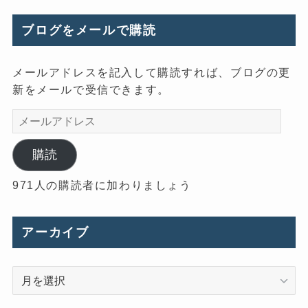
ブログをメールで購読
メールアドレスを記入して購読すれば、ブログの更
新をメールで受信できます。
メ
ー
ル
購読
ア
971人の購読者に加わりましょう
ド
レ
ス
アーカイブ
ア
ー