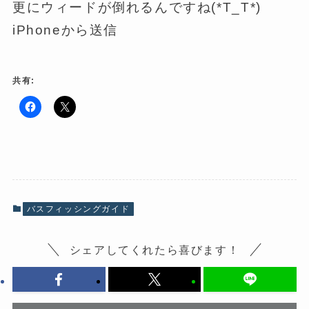
更にウィードが倒れるんですね(*T_T*)
iPhoneから送信
共有:
F
ク
a
リ
c
ッ
e
ク
b
し
o
て
o
X
k
で
で
共
共
有
有
(
バスフィッシングガイド
す
新
る
し
に
い
は
ウ
シェアしてくれたら喜びます！
ク
ィ
リ
ン
ッ
ド
ク
ウ
し
で
て
開
く
き