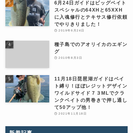
6月24日ガイドはビッグベイト
スペシャルの64XHと65XXH
に入魂修行とテキサス修行依頼
でやりきりました！
2019年6月24日
種子島でのアオリイカのエギン
グ
2010年8月3日
11月18日琵琶湖ガイドはベイ
ト縛り！ほぼレジットデザイン
ワイルドサイド７３MLでクラ
ンクベイトの男巻きで押し通し
て50アップ他！
2021年11月18日