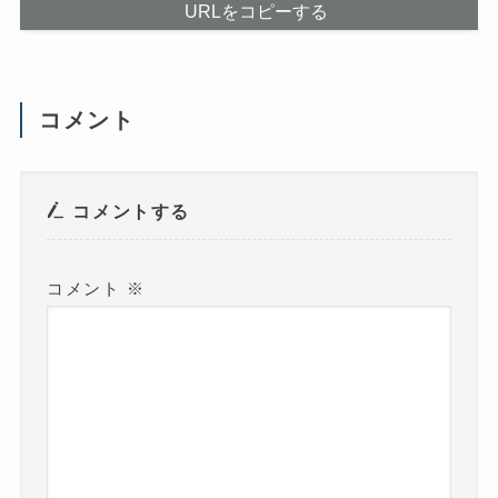
だ
ま
URLをコピーする
さ
す
い
)
(
新
し
い
ウ
コメント
ィ
ン
ド
ウ
で
開
き
コメントする
ま
す
)
コメント
※