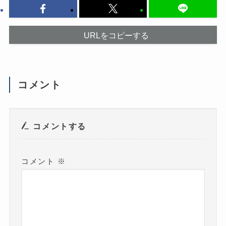
ッ
ド
ク
ウ
し
で
て
開
く
き
だ
ま
URLをコピーする
さ
す
い
)
(
新
し
い
ウ
コメント
ィ
ン
ド
ウ
で
開
き
コメントする
ま
す
)
コメント
※