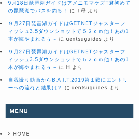
9月18日琵琶湖ガイドはアメニモマケズT君初めて
の琵琶湖でバスを釣る！
に
T母
より
９月27日琵琶湖ガイドはGETNETジャスターフ
ィッシュ3.5ダウンショットで５２ｃｍ他！あの1
本が悔やまれるぅ～
に
uentsuguides
より
９月27日琵琶湖ガイドはGETNETジャスターフ
ィッシュ3.5ダウンショットで５２ｃｍ他！あの1
本が悔やまれるぅ～
に
H
より
自我撮り動画からB.A.I.T.2019第１戦にエントリ
ーへの流れと結果は？
に
uentsuguides
より
MENU
HOME