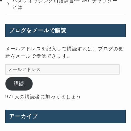
バスフィッシング用語辞書~~NBCチャプター
とは
ブログをメールで購読
メールアドレスを記入して購読すれば、ブログの更
新をメールで受信できます。
メ
ー
ル
購読
ア
971人の購読者に加わりましょう
ド
レ
ス
アーカイブ