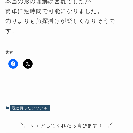
本当の形の理解は困難でしたが
簡単に短時間で可能になりました。
釣りよりも魚探掛けが楽しくなりそうで
す。
共有:
F
ク
a
リ
c
ッ
e
ク
b
し
o
て
o
X
k
で
で
共
共
有
有
(
最近買ったタックル
す
新
る
し
に
い
は
ウ
シェアしてくれたら喜びます！
ク
ィ
リ
ン