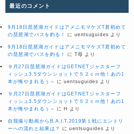
最近のコメント
9月18日琵琶湖ガイドはアメニモマケズT君初めて
の琵琶湖でバスを釣る！
に
uentsuguides
より
9月18日琵琶湖ガイドはアメニモマケズT君初めて
の琵琶湖でバスを釣る！
に
T母
より
９月27日琵琶湖ガイドはGETNETジャスターフ
ィッシュ3.5ダウンショットで５２ｃｍ他！あの1
本が悔やまれるぅ～
に
uentsuguides
より
９月27日琵琶湖ガイドはGETNETジャスターフ
ィッシュ3.5ダウンショットで５２ｃｍ他！あの1
本が悔やまれるぅ～
に
H
より
自我撮り動画からB.A.I.T.2019第１戦にエントリ
ーへの流れと結果は？
に
uentsuguides
より