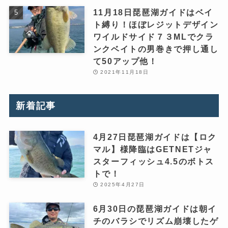
11月18日琵琶湖ガイドはベイ
ト縛り！ほぼレジットデザイン
ワイルドサイド７３MLでクラ
ンクベイトの男巻きで押し通し
て50アップ他！
2021年11月18日
新着記事
4月27日琵琶湖ガイドは【ロク
マル】様降臨はGETNETジャ
スターフィッシュ4.5のボトス
トで！
2025年4月27日
6月30日の琵琶湖ガイドは朝イ
チのバラシでリズム崩壊したゲ