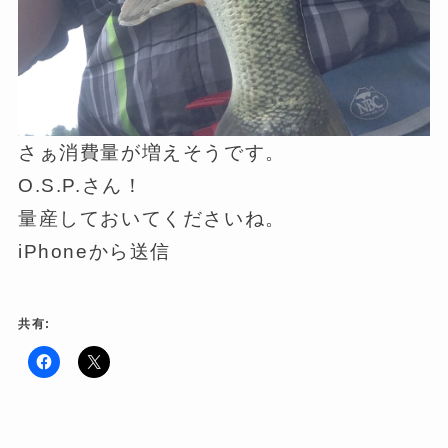
さぁ消費量が増えそうです。
O.S.P.さん！
量産しておいてくださいね。
iPhoneから送信
共有:
F
ク
a
リ
c
ッ
e
ク
b
し
o
て