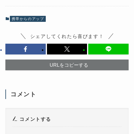
o
X
k
で
で
共
共
有
有
(
携帯からのアップ
す
新
る
し
に
い
は
ウ
シェアしてくれたら喜びます！
ク
ィ
リ
ン
ッ
ド
ク
ウ
し
で
て
開
く
き
だ
ま
URLをコピーする
さ
す
い
)
(
新
し
い
ウ
コメント
ィ
ン
ド
ウ
で
開
き
コメントする
ま
す
)