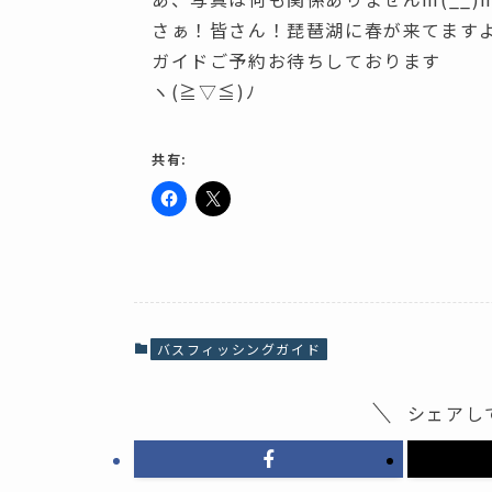
さぁ！皆さん！琵琶湖に春が来てます
ガイドご予約お待ちしております
ヽ(≧▽≦)ﾉ
共有:
F
ク
a
リ
c
ッ
e
ク
b
し
o
て
o
X
k
で
で
共
共
有
バスフィッシングガイド
有
(
す
新
る
し
に
い
シェアし
は
ウ
ク
ィ
リ
ン
ッ
ド
ク
ウ
し
で