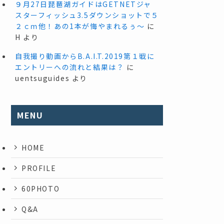
９月27日琵琶湖ガイドはGETNETジャ
スターフィッシュ3.5ダウンショットで５
２ｃｍ他！あの1本が悔やまれるぅ～
に
H
より
自我撮り動画からB.A.I.T.2019第１戦に
エントリーへの流れと結果は？
に
uentsuguides
より
MENU
HOME
PROFILE
60PHOTO
Q&A