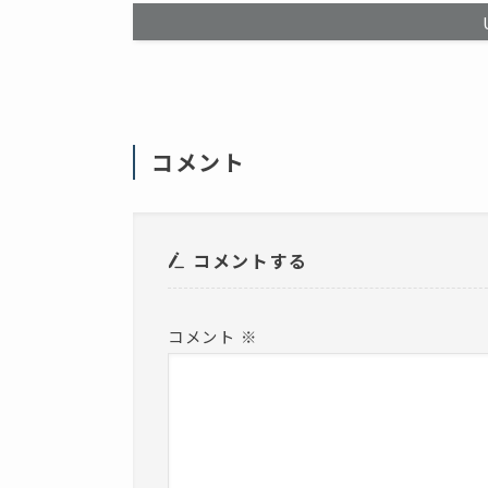
て
開
く
き
だ
ま
さ
す
い
)
(
新
し
い
ウ
ィ
コメント
ン
ド
ウ
で
開
き
ま
コメントする
す
)
コメント
※