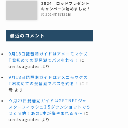
2024 ロッドプレゼント
キャンペーン始めました！
2024年5月31日
最近のコメント
9月18日琵琶湖ガイドはアメニモマケズ
T君初めての琵琶湖でバスを釣る！
に
uentsuguides
より
9月18日琵琶湖ガイドはアメニモマケズ
T君初めての琵琶湖でバスを釣る！
に
T
母
より
９月27日琵琶湖ガイドはGETNETジャ
スターフィッシュ3.5ダウンショットで５
２ｃｍ他！あの1本が悔やまれるぅ～
に
uentsuguides
より