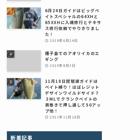
6月24日ガイドはビッグベ
イトスペシャルの64XHと
65XXHに入魂修行とテキサ
ス修行依頼でやりきりまし
た！
2019年6月24日
種子島でのアオリイカのエ
ギング
2010年8月3日
11月18日琵琶湖ガイドは
ベイト縛り！ほぼレジット
デザインワイルドサイド７
３MLでクランクベイトの
男巻きで押し通して50アッ
プ他！
2021年11月18日
新着記事