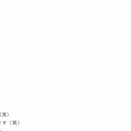
（笑）
です（笑）
m