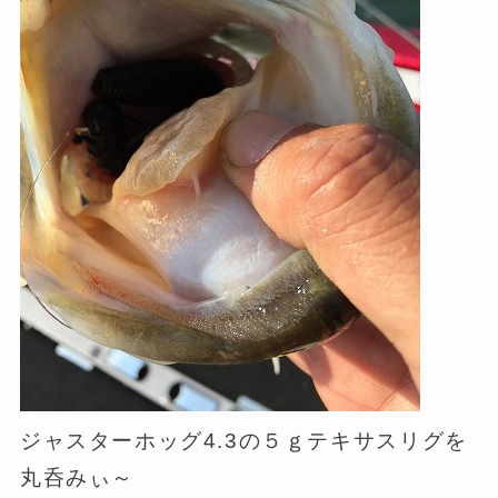
ジャスターホッグ4.3の５ｇテキサスリグを
丸呑みぃ～