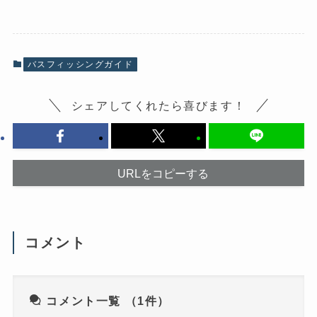
b
し
o
て
o
X
k
で
で
共
共
有
有
(
バスフィッシングガイド
す
新
る
し
に
い
は
ウ
シェアしてくれたら喜びます！
ク
ィ
リ
ン
ッ
ド
ク
ウ
し
で
て
開
く
き
だ
ま
URLをコピーする
さ
す
い
)
(
新
し
い
ウ
コメント
ィ
ン
ド
ウ
で
開
き
コメント一覧
（1件）
ま