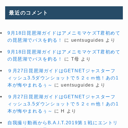
最近のコメント
9月18日琵琶湖ガイドはアメニモマケズT君初めて
の琵琶湖でバスを釣る！
に
uentsuguides
より
9月18日琵琶湖ガイドはアメニモマケズT君初めて
の琵琶湖でバスを釣る！
に
T母
より
９月27日琵琶湖ガイドはGETNETジャスターフ
ィッシュ3.5ダウンショットで５２ｃｍ他！あの1
本が悔やまれるぅ～
に
uentsuguides
より
９月27日琵琶湖ガイドはGETNETジャスターフ
ィッシュ3.5ダウンショットで５２ｃｍ他！あの1
本が悔やまれるぅ～
に
H
より
自我撮り動画からB.A.I.T.2019第１戦にエントリ