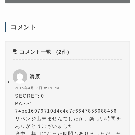
さ
す
い
)
(
新
し
い
ウ
コメント
ィ
ン
ド
ウ
で
開
き
コメント一覧
（2件）
ま
す
)
清原
2015年4月13日 8:19 PM
SECRET: 0
PASS:
74be16979710d4c4e7c6647856088456
リベンジ出来ませんでしたが、楽しい時間を
ありがとうございました。
途中、無口になった時間もありましたが、そ