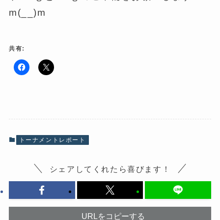
m(__)m
共有:
F
ク
a
リ
c
ッ
e
ク
b
し
o
て
o
X
k
で
で
共
共
有
有
(
トーナメントレポート
す
新
る
し
に
い
は
ウ
シェアしてくれたら喜びます！
ク
ィ
リ
ン
ッ
ド
ク
ウ
し
で
て
開
く
き
だ
ま
URLをコピーする