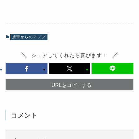
c
ッ
e
ク
b
し
o
て
o
X
k
で
で
共
共
有
有
(
携帯からのアップ
す
新
る
し
に
い
は
ウ
シェアしてくれたら喜びます！
ク
ィ
リ
ン
ッ
ド
ク
ウ
し
で
て
開
く
き
だ
ま
URLをコピーする
さ
す
い
)
(
新
し
い
ウ
コメント
ィ
ン
ド
ウ
で
開