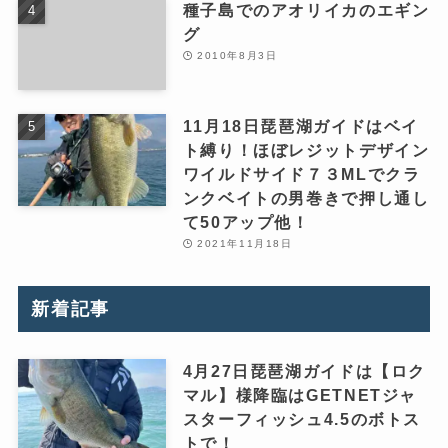
種子島でのアオリイカのエギン
グ
2010年8月3日
11月18日琵琶湖ガイドはベイ
ト縛り！ほぼレジットデザイン
ワイルドサイド７３MLでクラ
ンクベイトの男巻きで押し通し
て50アップ他！
2021年11月18日
新着記事
4月27日琵琶湖ガイドは【ロク
マル】様降臨はGETNETジャ
スターフィッシュ4.5のボトス
トで！