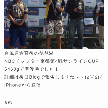
台風通過直後の琵琶湖
NBCチャプター京都第4戦サンラインCUP
5460gで準優勝でした！
詳細は後日Blogで報告しますね～ヽ(≧▽≦)ﾉ
iPhoneから送信
共有: