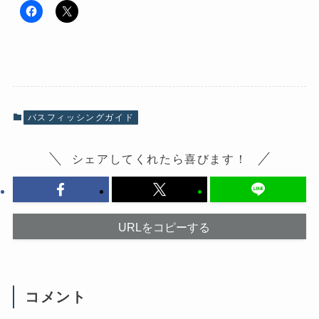
F
ク
a
リ
c
ッ
e
ク
b
し
o
て
o
X
k
で
で
共
共
有
有
(
バスフィッシングガイド
す
新
る
し
に
い
は
ウ
シェアしてくれたら喜びます！
ク
ィ
リ
ン
ッ
ド
ク
ウ
し
で
て
開
く
き
だ
ま
URLをコピーする
さ
す
い
)
(
新
し
い
ウ
コメント
ィ
ン
ド