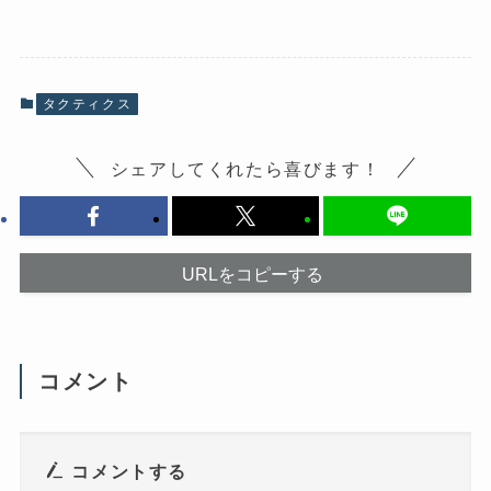
e
ク
b
し
o
て
o
X
k
で
で
共
共
有
有
(
タクティクス
す
新
る
し
に
い
は
ウ
シェアしてくれたら喜びます！
ク
ィ
リ
ン
ッ
ド
ク
ウ
し
で
て
開
く
き
だ
ま
URLをコピーする
さ
す
い
)
(
新
し
い
ウ
コメント
ィ
ン
ド
ウ
で
開
き
コメントする
ま