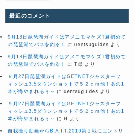
最近のコメント
9月18日琵琶湖ガイドはアメニモマケズT君初めて
の琵琶湖でバスを釣る！
に
uentsuguides
より
9月18日琵琶湖ガイドはアメニモマケズT君初めて
の琵琶湖でバスを釣る！
に
T母
より
９月27日琵琶湖ガイドはGETNETジャスターフ
ィッシュ3.5ダウンショットで５２ｃｍ他！あの1
本が悔やまれるぅ～
に
uentsuguides
より
９月27日琵琶湖ガイドはGETNETジャスターフ
ィッシュ3.5ダウンショットで５２ｃｍ他！あの1
本が悔やまれるぅ～
に
H
より
自我撮り動画からB.A.I.T.2019第１戦にエントリ