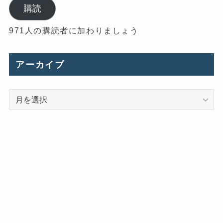
ル
購読
ア
971人の購読者に加わりましょう
ド
レ
ス
アーカイブ
ア
ー
カ
イ
ブ