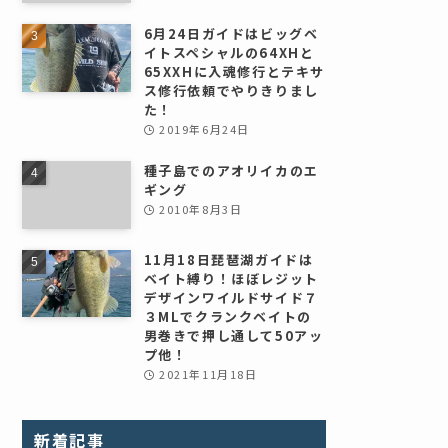
6月24日ガイドはビッグベ
イトスペシャルの64XHと
65XXHに入魂修行とテキサ
ス修行依頼でやりきりまし
た！
2019年6月24日
種子島でのアオリイカのエ
ギング
2010年8月3日
11月18日琵琶湖ガイドは
ベイト縛り！ほぼレジット
デザインワイルドサイド７
３MLでクランクベイトの
男巻きで押し通して50アッ
プ他！
2021年11月18日
新着記事