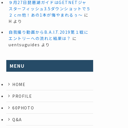
９月27日琵琶湖ガイドはGETNETジャ
スターフィッシュ3.5ダウンショットで５
２ｃｍ他！あの1本が悔やまれるぅ～
に
H
より
自我撮り動画からB.A.I.T.2019第１戦に
エントリーへの流れと結果は？
に
uentsuguides
より
MENU
HOME
PROFILE
60PHOTO
Q&A