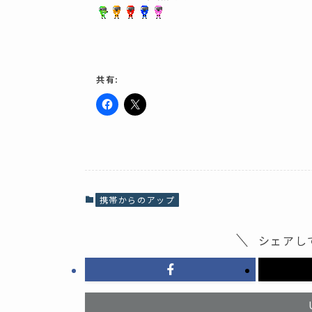
共有:
F
ク
a
リ
c
ッ
e
ク
b
し
o
て
o
X
k
で
で
共
共
有
携帯からのアップ
有
(
す
新
る
し
に
い
シェアし
は
ウ
ク
ィ
リ
ン
ッ
ド
ク
ウ
し
で
て
開
く
き