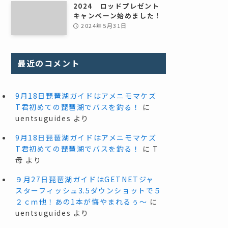
2024 ロッドプレゼント
キャンペーン始めました！
2024年5月31日
最近のコメント
9月18日琵琶湖ガイドはアメニモマケズ
T君初めての琵琶湖でバスを釣る！
に
uentsuguides
より
9月18日琵琶湖ガイドはアメニモマケズ
T君初めての琵琶湖でバスを釣る！
に
T
母
より
９月27日琵琶湖ガイドはGETNETジャ
スターフィッシュ3.5ダウンショットで５
２ｃｍ他！あの1本が悔やまれるぅ～
に
uentsuguides
より