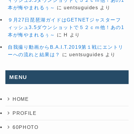
本が悔やまれるぅ～
に
uentsuguides
より
９月27日琵琶湖ガイドはGETNETジャスターフ
ィッシュ3.5ダウンショットで５２ｃｍ他！あの1
本が悔やまれるぅ～
に
H
より
自我撮り動画からB.A.I.T.2019第１戦にエントリ
ーへの流れと結果は？
に
uentsuguides
より
MENU
HOME
PROFILE
60PHOTO