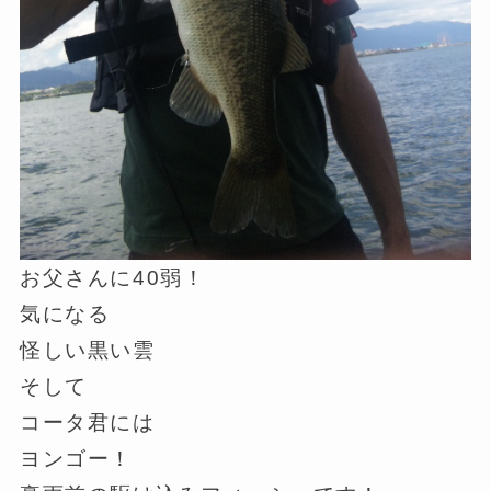
お父さんに40弱！
気になる
怪しい黒い雲
そして
コータ君には
ヨンゴー！