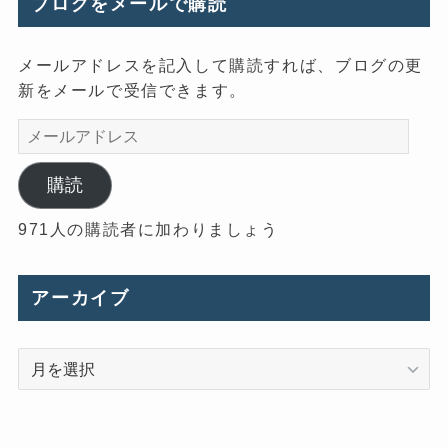
ブログをメールで購読
メールアドレスを記入して購読すれば、ブログの更
新をメールで受信できます。
メ
ー
ル
購読
ア
971人の購読者に加わりましょう
ド
レ
ス
アーカイブ
ア
ー
カ
イ