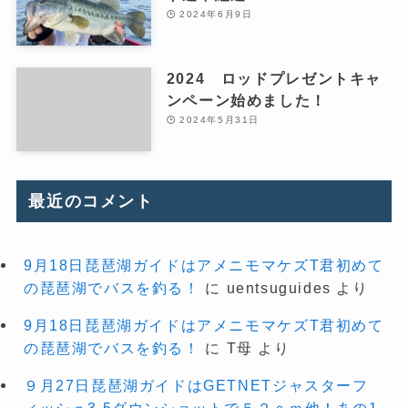
2024年6月9日
2024 ロッドプレゼントキャ
ンペーン始めました！
2024年5月31日
最近のコメント
9月18日琵琶湖ガイドはアメニモマケズT君初めて
の琵琶湖でバスを釣る！
に
uentsuguides
より
9月18日琵琶湖ガイドはアメニモマケズT君初めて
の琵琶湖でバスを釣る！
に
T母
より
９月27日琵琶湖ガイドはGETNETジャスターフ
ィッシュ3.5ダウンショットで５２ｃｍ他！あの1