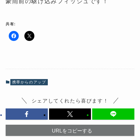
豪雨前の駆け込みフィッシュです！
共有:
F
ク
a
リ
c
ッ
e
ク
b
し
o
て
o
X
k
で
で
共
共
有
有
(
携帯からのアップ
す
新
る
し
に
い
は
ウ
シェアしてくれたら喜びます！
ク
ィ
リ
ン
ッ
ド
ク
ウ
し
で
て
開
く
き
だ
ま
URLをコピーする
さ
す
い
)