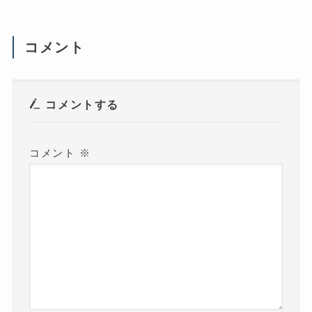
(
新
し
い
ウ
コメント
ィ
ン
ド
ウ
で
開
き
コメントする
ま
す
)
コメント
※