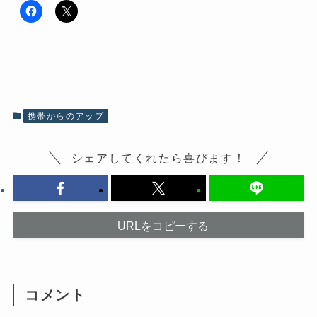
F
ク
a
リ
c
ッ
e
ク
b
し
o
て
o
X
k
で
で
共
共
有
有
(
携帯からのアップ
す
新
る
し
に
い
は
ウ
シェアしてくれたら喜びます！
ク
ィ
リ
ン
ッ
ド
ク
ウ
し
で
て
開
く
き
だ
ま
URLをコピーする
さ
す
い
)
(
新
し
い
ウ
コメント
ィ
ン
ド