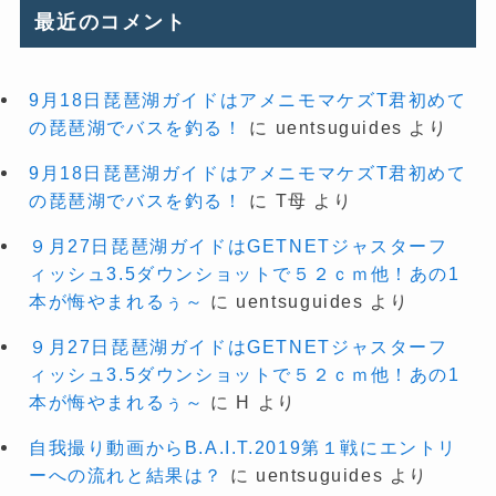
最近のコメント
9月18日琵琶湖ガイドはアメニモマケズT君初めて
の琵琶湖でバスを釣る！
に
uentsuguides
より
9月18日琵琶湖ガイドはアメニモマケズT君初めて
の琵琶湖でバスを釣る！
に
T母
より
９月27日琵琶湖ガイドはGETNETジャスターフ
ィッシュ3.5ダウンショットで５２ｃｍ他！あの1
本が悔やまれるぅ～
に
uentsuguides
より
９月27日琵琶湖ガイドはGETNETジャスターフ
ィッシュ3.5ダウンショットで５２ｃｍ他！あの1
本が悔やまれるぅ～
に
H
より
自我撮り動画からB.A.I.T.2019第１戦にエントリ
ーへの流れと結果は？
に
uentsuguides
より