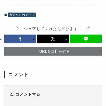
o
X
k
で
で
共
共
有
有
(
携帯からのアップ
す
新
る
し
に
い
は
ウ
シェアしてくれたら喜びます！
ク
ィ
リ
ン
ッ
ド
ク
ウ
し
で
て
開
く
き
だ
ま
URLをコピーする
さ
す
い
)
(
新
し
い
ウ
コメント
ィ
ン
ド
ウ
で
開
き
コメントする
ま
す
)