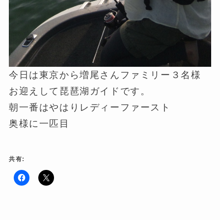
今日は東京から増尾さんファミリー３名様
お迎えして琵琶湖ガイドです。
朝一番はやはりレディーファースト
奥様に一匹目
共有:
F
ク
a
リ
c
ッ
e
ク
b
し
o
て