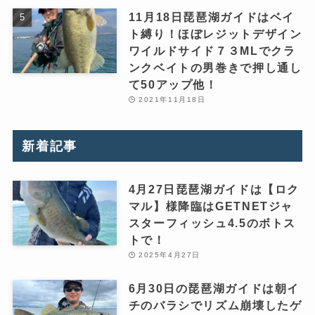
11月18日琵琶湖ガイドはベイ
ト縛り！ほぼレジットデザイン
ワイルドサイド７３MLでクラ
ンクベイトの男巻きで押し通し
て50アップ他！
2021年11月18日
新着記事
4月27日琵琶湖ガイドは【ロク
マル】様降臨はGETNETジャ
スターフィッシュ4.5のボトス
トで！
2025年4月27日
6月30日の琵琶湖ガイドは朝イ
チのバラシでリズム崩壊したゲ