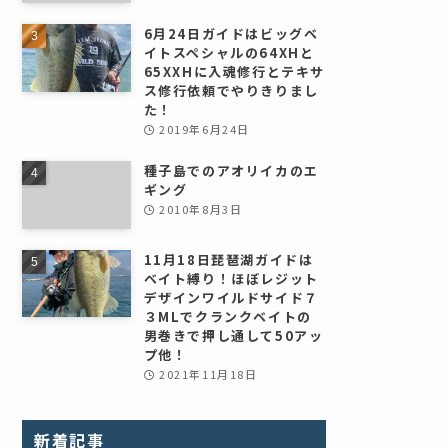
6月24日ガイドはビッグベ
イトスペシャルの64XHと
65XXHに入魂修行とテキサ
ス修行依頼でやりきりまし
た！
2019年6月24日
種子島でのアオリイカのエ
ギング
2010年8月3日
11月18日琵琶湖ガイドは
ベイト縛り！ほぼレジット
デザインワイルドサイド７
３MLでクランクベイトの
男巻きで押し通して50アッ
プ他！
2021年11月18日
新着記事