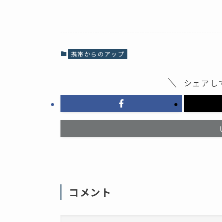
a
リ
c
ッ
e
ク
b
し
o
て
o
X
k
で
で
共
共
有
携帯からのアップ
有
(
す
新
る
し
に
い
シェアし
は
ウ
ク
ィ
リ
ン
ッ
ド
ク
ウ
し
で
て
開
く
き
だ
ま
さ
す
い
)
(
新
し
い
ウ
ィ
コメント
ン
ド
ウ
で
開