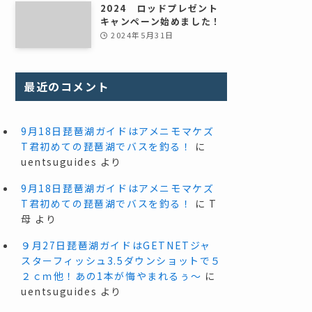
2024 ロッドプレゼント
キャンペーン始めました！
2024年5月31日
最近のコメント
9月18日琵琶湖ガイドはアメニモマケズ
T君初めての琵琶湖でバスを釣る！
に
uentsuguides
より
9月18日琵琶湖ガイドはアメニモマケズ
T君初めての琵琶湖でバスを釣る！
に
T
母
より
９月27日琵琶湖ガイドはGETNETジャ
スターフィッシュ3.5ダウンショットで５
２ｃｍ他！あの1本が悔やまれるぅ～
に
uentsuguides
より