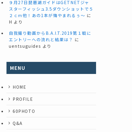
９月27日琵琶湖ガイドはGETNETジャ
スターフィッシュ3.5ダウンショットで５
２ｃｍ他！あの1本が悔やまれるぅ～
に
H
より
自我撮り動画からB.A.I.T.2019第１戦に
エントリーへの流れと結果は？
に
uentsuguides
より
MENU
HOME
PROFILE
60PHOTO
Q&A