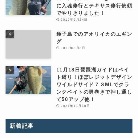
に入魂修行とテキサス修行依頼
でやりきりました！
2019年6月24日
種子島でのアオリイカのエギン
グ
2010年8月3日
11月18日琵琶湖ガイドはベイ
ト縛り！ほぼレジットデザイン
ワイルドサイド７３MLでクラ
ンクベイトの男巻きで押し通し
て50アップ他！
2021年11月18日
新着記事