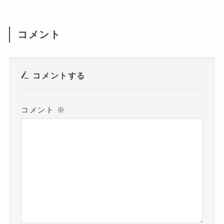
(
新
し
い
ウ
コメント
ィ
ン
ド
ウ
で
開
き
コメントする
ま
す
)
コメント
※