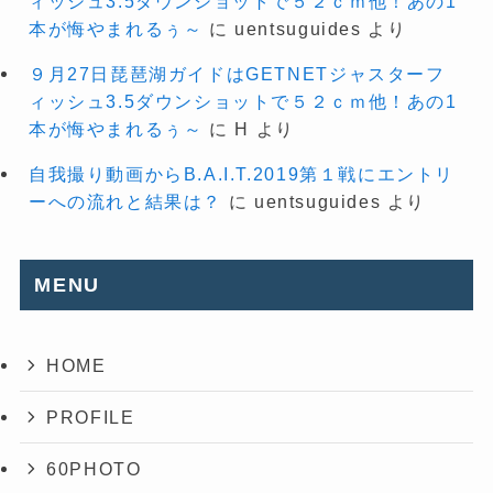
ィッシュ3.5ダウンショットで５２ｃｍ他！あの1
本が悔やまれるぅ～
に
uentsuguides
より
９月27日琵琶湖ガイドはGETNETジャスターフ
ィッシュ3.5ダウンショットで５２ｃｍ他！あの1
本が悔やまれるぅ～
に
H
より
自我撮り動画からB.A.I.T.2019第１戦にエントリ
ーへの流れと結果は？
に
uentsuguides
より
MENU
HOME
PROFILE
60PHOTO