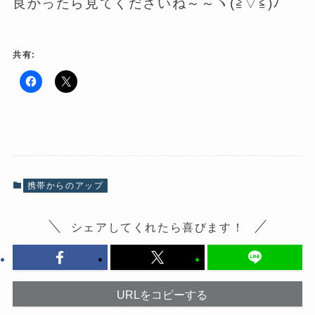
良かったら見てくださいね～～ヽ(≧▽≦)ﾉ
共有:
F
ク
a
リ
c
ッ
e
ク
b
し
o
て
o
X
k
で
で
共
共
有
有
(
携帯からのアップ
す
新
る
し
に
い
は
ウ
シェアしてくれたら喜びます！
ク
ィ
リ
ン
ッ
ド
ク
ウ
し
で
て
開
く
き
だ
ま
URLをコピーする
さ
す
い
)