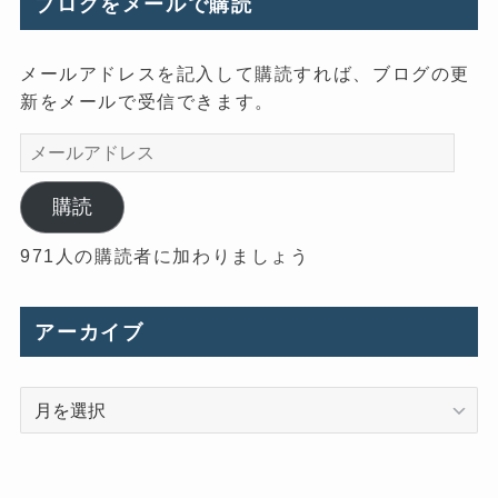
ブログをメールで購読
メールアドレスを記入して購読すれば、ブログの更
新をメールで受信できます。
メ
ー
ル
購読
ア
971人の購読者に加わりましょう
ド
レ
ス
アーカイブ
ア
ー
カ
イ