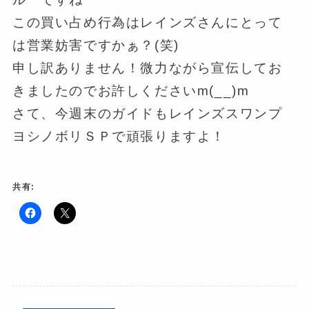
この買い占め行為はレインズさんにとって
は営業妨害ですかぁ？(笑)
申し訳ありません！微力ながら宣伝してお
きましたのでお許しくださいm(__)m
さて、今週末のガイドもレインズスワンプ
ヨシノボリＳＰで頑張りますよ！
共有:
F
ク
a
リ
c
ッ
e
ク
b
し
o
て
o
X
k
で
で
共
共
有