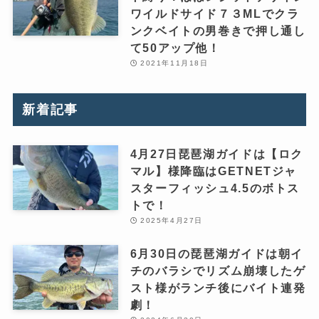
ワイルドサイド７３MLでクラ
ンクベイトの男巻きで押し通し
て50アップ他！
2021年11月18日
新着記事
4月27日琵琶湖ガイドは【ロク
マル】様降臨はGETNETジャ
スターフィッシュ4.5のボトス
トで！
2025年4月27日
6月30日の琵琶湖ガイドは朝イ
チのバラシでリズム崩壊したゲ
スト様がランチ後にバイト連発
劇！