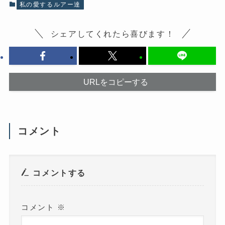
有
(
私の愛するルアー達
す
新
る
し
に
い
は
ウ
シェアしてくれたら喜びます！
ク
ィ
リ
ン
ッ
ド
ク
ウ
し
で
て
開
く
き
だ
ま
URLをコピーする
さ
す
い
)
(
新
し
い
ウ
コメント
ィ
ン
ド
ウ
で
開
き
コメントする
ま
す
)
コメント
※