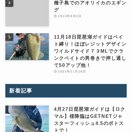
種子島でのアオリイカのエギン
グ
2010年8月3日
11月18日琵琶湖ガイドはベイ
ト縛り！ほぼレジットデザイン
ワイルドサイド７３MLでクラ
ンクベイトの男巻きで押し通し
て50アップ他！
2021年11月18日
新着記事
4月27日琵琶湖ガイドは【ロク
マル】様降臨はGETNETジャ
スターフィッシュ4.5のボトス
トで！