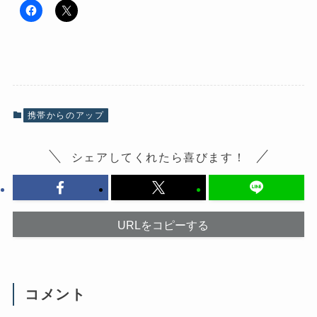
F
ク
a
リ
c
ッ
e
ク
b
し
o
て
o
X
k
で
で
共
共
有
有
(
携帯からのアップ
す
新
る
し
に
い
は
ウ
シェアしてくれたら喜びます！
ク
ィ
リ
ン
ッ
ド
ク
ウ
し
で
て
開
く
き
だ
ま
URLをコピーする
さ
す
い
)
(
新
し
い
ウ
コメント
ィ
ン
ド