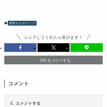
e
ク
b
し
o
て
o
X
k
で
で
共
共
有
有
(
携帯からのアップ
す
新
る
し
に
い
は
ウ
シェアしてくれたら喜びます！
ク
ィ
リ
ン
ッ
ド
ク
ウ
し
で
て
開
く
き
だ
ま
URLをコピーする
さ
す
い
)
(
新
し
い
ウ
コメント
ィ
ン
ド
ウ
で
開
き
コメントする
ま