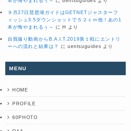
本が悔やまれるぅ～
に
uentsuguides
より
９月27日琵琶湖ガイドはGETNETジャスターフ
ィッシュ3.5ダウンショットで５２ｃｍ他！あの1
本が悔やまれるぅ～
に
H
より
自我撮り動画からB.A.I.T.2019第１戦にエントリ
ーへの流れと結果は？
に
uentsuguides
より
MENU
HOME
PROFILE
60PHOTO