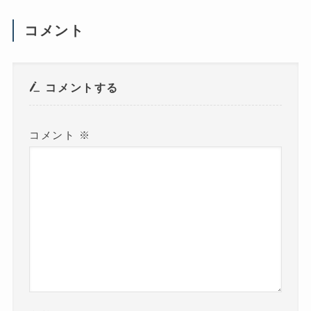
し
い
ウ
コメント
ィ
ン
ド
ウ
で
開
き
コメントする
ま
す
)
コメント
※