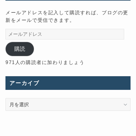
メールアドレスを記入して購読すれば、ブログの更
新をメールで受信できます。
メ
ー
ル
購読
ア
971人の購読者に加わりましょう
ド
レ
ス
アーカイブ
ア
ー
カ
イ
ブ