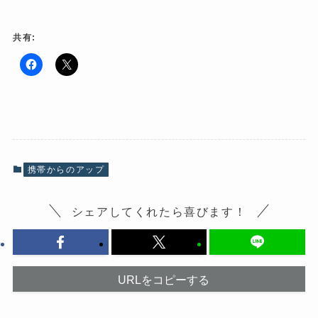
共有:
F
ク
a
リ
c
ッ
e
ク
b
し
o
て
o
X
k
で
で
共
共
有
有
(
携帯からのアップ
す
新
る
し
に
い
は
ウ
シェアしてくれたら喜びます！
ク
ィ
リ
ン
ッ
ド
ク
ウ
し
で
て
開
く
き
だ
ま
URLをコピーする
さ
す
い
)
(
新