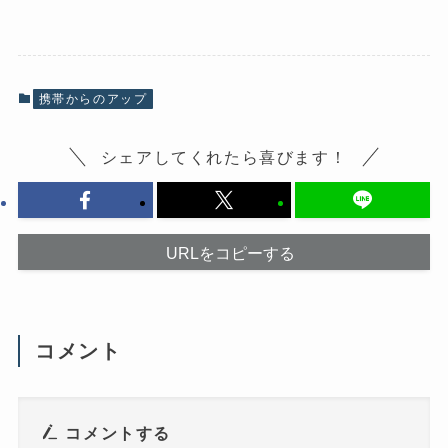
e
ク
b
し
o
て
o
X
k
で
で
共
共
有
有
(
携帯からのアップ
す
新
る
し
に
い
は
ウ
シェアしてくれたら喜びます！
ク
ィ
リ
ン
ッ
ド
ク
ウ
し
で
て
開
く
き
だ
ま
URLをコピーする
さ
す
い
)
(
新
し
い
ウ
コメント
ィ
ン
ド
ウ
で
開
き
コメントする
ま