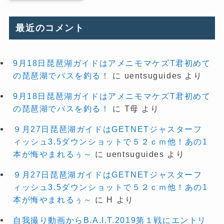
最近のコメント
9月18日琵琶湖ガイドはアメニモマケズT君初めて
の琵琶湖でバスを釣る！
に
uentsuguides
より
9月18日琵琶湖ガイドはアメニモマケズT君初めて
の琵琶湖でバスを釣る！
に
T母
より
９月27日琵琶湖ガイドはGETNETジャスターフ
ィッシュ3.5ダウンショットで５２ｃｍ他！あの1
本が悔やまれるぅ～
に
uentsuguides
より
９月27日琵琶湖ガイドはGETNETジャスターフ
ィッシュ3.5ダウンショットで５２ｃｍ他！あの1
本が悔やまれるぅ～
に
H
より
自我撮り動画からB.A.I.T.2019第１戦にエントリ