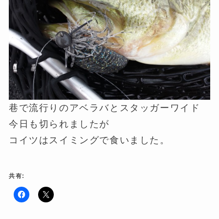
巷で流行りのアベラバとスタッガーワイド
今日も切られましたが
コイツはスイミングで食いました。
共有:
F
ク
a
リ
c
ッ