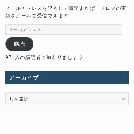
メールアドレスを記入して購読すれば、ブログの更
新をメールで受信できます。
メ
ー
ル
購読
ア
971人の購読者に加わりましょう
ド
レ
ス
アーカイブ
ア
ー
カ
イ
ブ