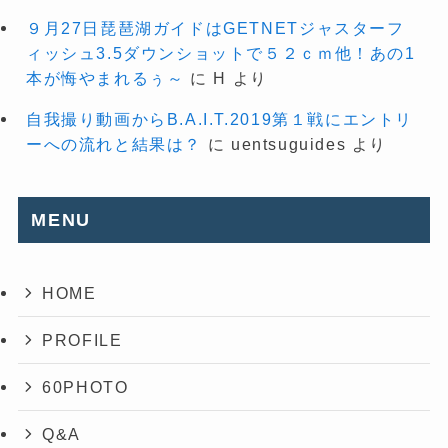
９月27日琵琶湖ガイドはGETNETジャスターフ
ィッシュ3.5ダウンショットで５２ｃｍ他！あの1
本が悔やまれるぅ～
に
H
より
自我撮り動画からB.A.I.T.2019第１戦にエントリ
ーへの流れと結果は？
に
uentsuguides
より
MENU
HOME
PROFILE
60PHOTO
Q&A