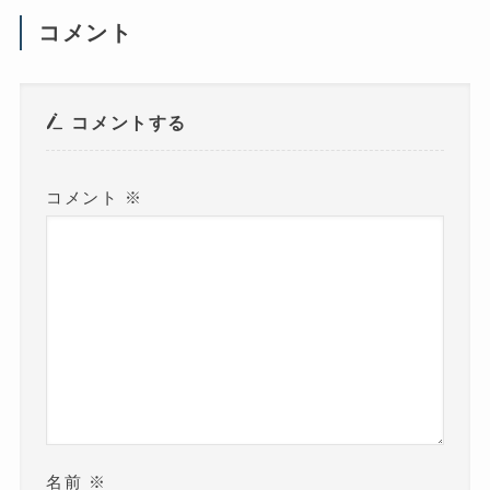
い
ウ
コメント
ィ
ン
ド
ウ
で
開
き
コメントする
ま
す
)
コメント
※
名前
※