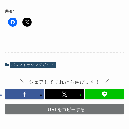
共有:
F
ク
a
リ
c
ッ
e
ク
b
し
o
て
o
X
k
で
で
共
共
有
有
(
バスフィッシングガイド
す
新
る
し
に
い
は
ウ
シェアしてくれたら喜びます！
ク
ィ
リ
ン
ッ
ド
ク
ウ
し
で
て
開
く
き
だ
ま
URLをコピーする
さ
す
い
)
(
新
し