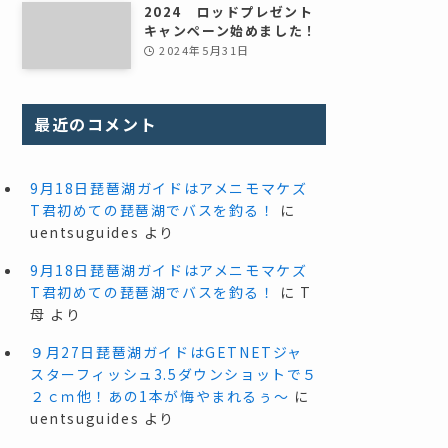
2024 ロッドプレゼント
キャンペーン始めました！
2024年5月31日
最近のコメント
9月18日琵琶湖ガイドはアメニモマケズ
T君初めての琵琶湖でバスを釣る！
に
uentsuguides
より
9月18日琵琶湖ガイドはアメニモマケズ
T君初めての琵琶湖でバスを釣る！
に
T
母
より
９月27日琵琶湖ガイドはGETNETジャ
スターフィッシュ3.5ダウンショットで５
２ｃｍ他！あの1本が悔やまれるぅ～
に
uentsuguides
より