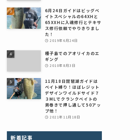
6月24日ガイドはビッグベ
イトスペシャルの64XHと
65XXHに入魂修行とテキサ
ス修行依頼でやりきりまし
た！
2019年6月24日
種子島でのアオリイカのエ
ギング
2010年8月3日
11月18日琵琶湖ガイドは
ベイト縛り！ほぼレジット
デザインワイルドサイド７
３MLでクランクベイトの
男巻きで押し通して50アッ
プ他！
2021年11月18日
新着記事