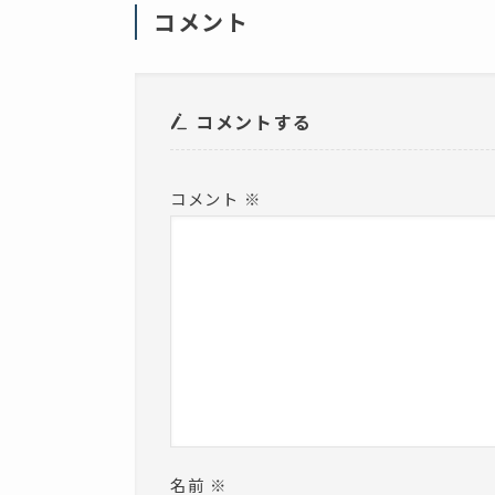
ィ
コメント
ン
ド
ウ
で
開
き
ま
コメントする
す
)
コメント
※
名前
※