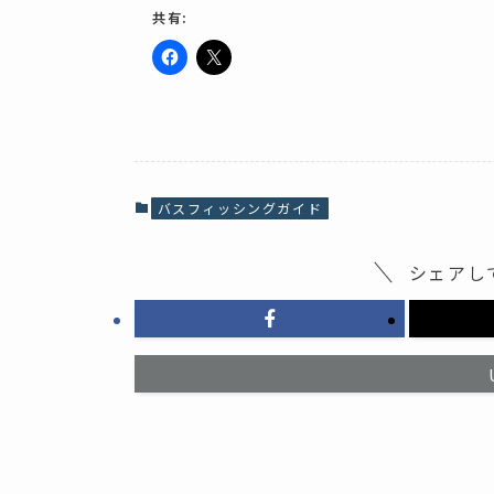
共有:
F
ク
a
リ
c
ッ
e
ク
b
し
o
て
o
X
k
で
で
共
共
有
バスフィッシングガイド
有
(
す
新
る
し
に
い
シェアし
は
ウ
ク
ィ
リ
ン
ッ
ド
ク
ウ
し
で
て
開
く
き
だ
ま
さ
す
い
)
(
新
し
い
ウ