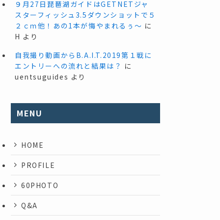
９月27日琵琶湖ガイドはGETNETジャ
スターフィッシュ3.5ダウンショットで５
２ｃｍ他！あの1本が悔やまれるぅ～
に
H
より
自我撮り動画からB.A.I.T.2019第１戦に
エントリーへの流れと結果は？
に
uentsuguides
より
MENU
HOME
PROFILE
60PHOTO
Q&A