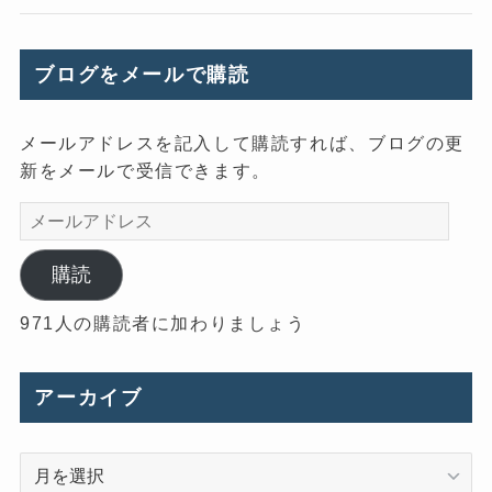
ブログをメールで購読
メールアドレスを記入して購読すれば、ブログの更
新をメールで受信できます。
メ
ー
ル
購読
ア
971人の購読者に加わりましょう
ド
レ
ス
アーカイブ
ア
ー