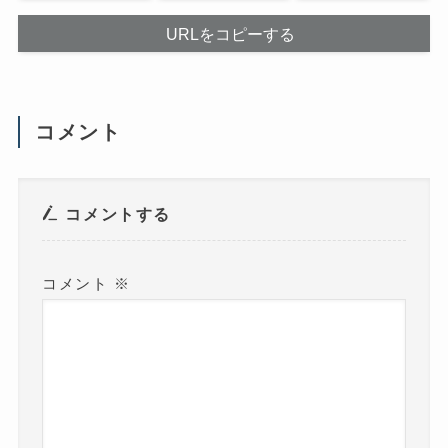
て
開
く
き
だ
ま
URLをコピーする
さ
す
い
)
(
新
し
い
ウ
コメント
ィ
ン
ド
ウ
で
開
き
コメントする
ま
す
)
コメント
※