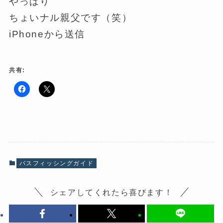
やっぱり
ちょいナル親父です（笑）
iPhoneから送信
共有:
F
ク
a
リ
c
ッ
e
ク
b
し
o
て
o
X
k
で
で
共
共
有
有
(
バスフィッシングガイド
す
新
る
し
に
い
は
ウ
シェアしてくれたら喜びます！
ク
ィ
リ
ン
ッ
ド
ク
ウ
し
で