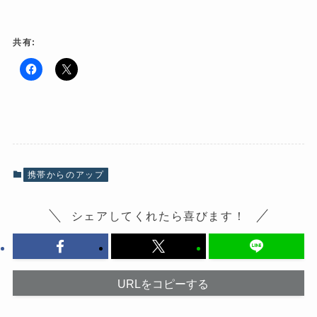
共有:
F
ク
a
リ
c
ッ
e
ク
b
し
o
て
o
X
k
で
で
共
共
有
有
(
携帯からのアップ
す
新
る
し
に
い
は
ウ
シェアしてくれたら喜びます！
ク
ィ
リ
ン
ッ
ド
ク
ウ
し
で
て
開
く
き
だ
ま
URLをコピーする
さ
す
い
)
(