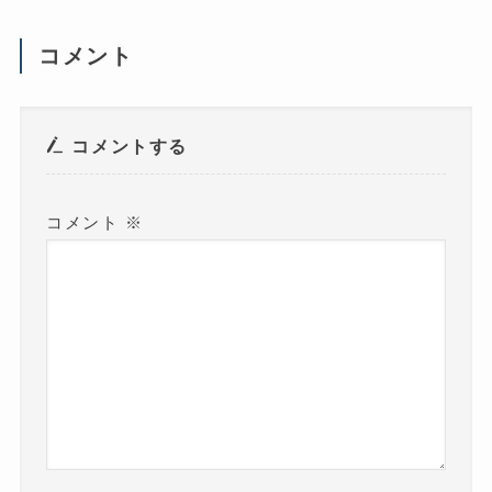
新
し
い
ウ
コメント
ィ
ン
ド
ウ
で
開
き
コメントする
ま
す
)
コメント
※