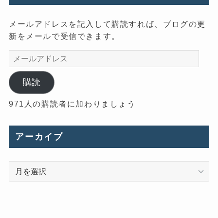
メールアドレスを記入して購読すれば、ブログの更
新をメールで受信できます。
メ
ー
ル
購読
ア
971人の購読者に加わりましょう
ド
レ
ス
アーカイブ
ア
ー
カ
イ
ブ