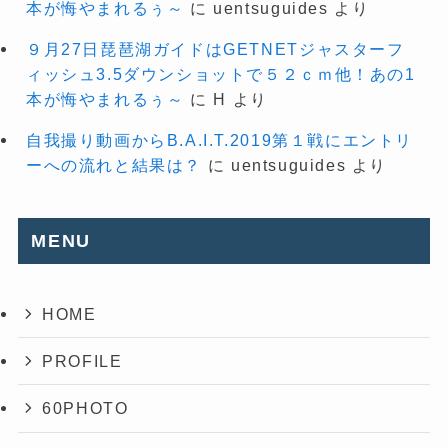
本が悔やまれるぅ～
に
uentsuguides
より
９月27日琵琶湖ガイドはGETNETジャスターフ
ィッシュ3.5ダウンショットで５２ｃｍ他！あの1
本が悔やまれるぅ～
に
H
より
自我撮り動画からB.A.I.T.2019第１戦にエントリ
ーへの流れと結果は？
に
uentsuguides
より
MENU
HOME
PROFILE
60PHOTO