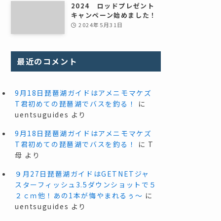
2024 ロッドプレゼント
キャンペーン始めました！
2024年5月31日
最近のコメント
9月18日琵琶湖ガイドはアメニモマケズ
T君初めての琵琶湖でバスを釣る！
に
uentsuguides
より
9月18日琵琶湖ガイドはアメニモマケズ
T君初めての琵琶湖でバスを釣る！
に
T
母
より
９月27日琵琶湖ガイドはGETNETジャ
スターフィッシュ3.5ダウンショットで５
２ｃｍ他！あの1本が悔やまれるぅ～
に
uentsuguides
より