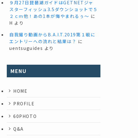
９月27日琵琶湖ガイドはGETNETジャ
スターフィッシュ3.5ダウンショットで５
２ｃｍ他！あの1本が悔やまれるぅ～
に
H
より
自我撮り動画からB.A.I.T.2019第１戦に
エントリーへの流れと結果は？
に
uentsuguides
より
MENU
HOME
PROFILE
60PHOTO
Q&A