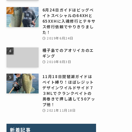
6月24日ガイドはビッグベ
イトスペシャルの64XHと
65XXHに入魂修行とテキサ
ス修行依頼でやりきりまし
た！
2019年6月24日
種子島でのアオリイカのエ
ギング
2010年8月3日
11月18日琵琶湖ガイドは
ベイト縛り！ほぼレジット
デザインワイルドサイド７
３MLでクランクベイトの
男巻きで押し通して50アッ
プ他！
2021年11月18日
新着記事