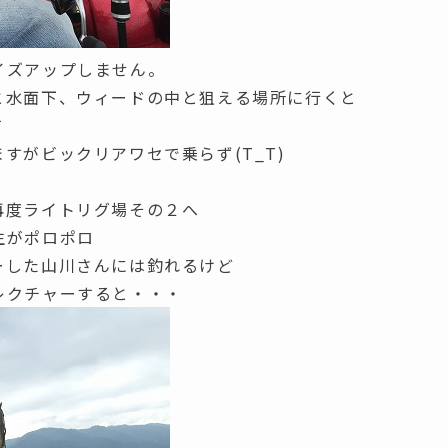
イズアップしません。
と水面下、ウィードの中と狙える場所に行くと
て
すがビックリアワセで乗らず(T_T)
再度ライトリグ場その２へ
生がポロポロ
ーした山川さんには釣れるけど
レクチャーすると・・・