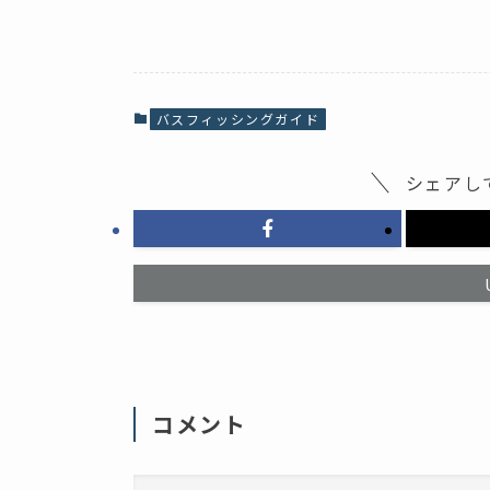
a
リ
c
ッ
e
ク
b
し
o
て
o
X
k
で
で
共
共
有
バスフィッシングガイド
有
(
す
新
る
し
に
い
シェアし
は
ウ
ク
ィ
リ
ン
ッ
ド
ク
ウ
し
で
て
開
く
き
だ
ま
さ
す
い
)
(
新
し
い
ウ
ィ
コメント
ン
ド
ウ
で
開