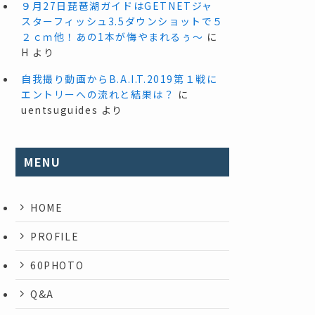
９月27日琵琶湖ガイドはGETNETジャ
スターフィッシュ3.5ダウンショットで５
２ｃｍ他！あの1本が悔やまれるぅ～
に
H
より
自我撮り動画からB.A.I.T.2019第１戦に
エントリーへの流れと結果は？
に
uentsuguides
より
MENU
HOME
PROFILE
60PHOTO
Q&A