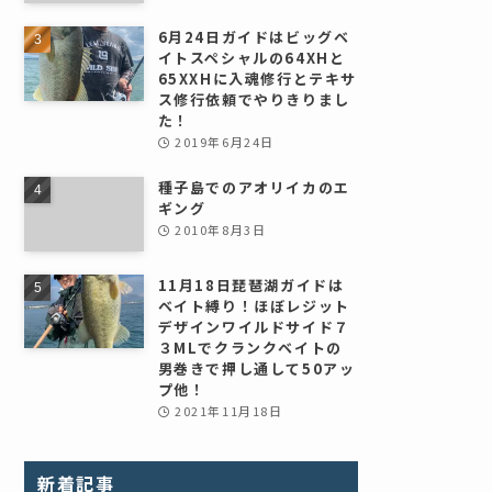
6月24日ガイドはビッグベ
イトスペシャルの64XHと
65XXHに入魂修行とテキサ
ス修行依頼でやりきりまし
た！
2019年6月24日
種子島でのアオリイカのエ
ギング
2010年8月3日
11月18日琵琶湖ガイドは
ベイト縛り！ほぼレジット
デザインワイルドサイド７
３MLでクランクベイトの
男巻きで押し通して50アッ
プ他！
2021年11月18日
新着記事