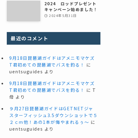
2024 ロッドプレゼント
キャンペーン始めました！
2024年5月31日
最近のコメント
9月18日琵琶湖ガイドはアメニモマケズ
T君初めての琵琶湖でバスを釣る！
に
uentsuguides
より
9月18日琵琶湖ガイドはアメニモマケズ
T君初めての琵琶湖でバスを釣る！
に
T
母
より
９月27日琵琶湖ガイドはGETNETジャ
スターフィッシュ3.5ダウンショットで５
２ｃｍ他！あの1本が悔やまれるぅ～
に
uentsuguides
より