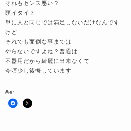
それもセンス悪い？
頭イタイ？
単に人と同じでは満足しないだけなんです
けど
それでも面倒な事までは
やらないですよね？普通は
不器用だから綺麗に出来なくて
今頃少し後悔しています
共有:
F
ク
a
リ
c
ッ
e
ク
b
し
o
て
o
X