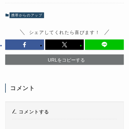
k
で
で
共
共
有
有
(
携帯からのアップ
す
新
る
し
に
い
は
ウ
シェアしてくれたら喜びます！
ク
ィ
リ
ン
ッ
ド
ク
ウ
し
で
て
開
く
き
だ
ま
URLをコピーする
さ
す
い
)
(
新
し
い
ウ
コメント
ィ
ン
ド
ウ
で
開
き
コメントする
ま
す
)