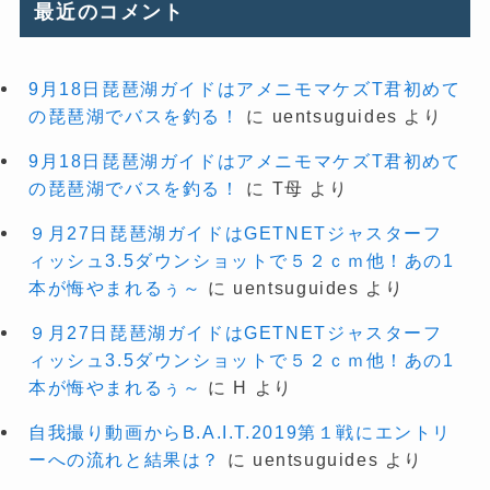
最近のコメント
9月18日琵琶湖ガイドはアメニモマケズT君初めて
の琵琶湖でバスを釣る！
に
uentsuguides
より
9月18日琵琶湖ガイドはアメニモマケズT君初めて
の琵琶湖でバスを釣る！
に
T母
より
９月27日琵琶湖ガイドはGETNETジャスターフ
ィッシュ3.5ダウンショットで５２ｃｍ他！あの1
本が悔やまれるぅ～
に
uentsuguides
より
９月27日琵琶湖ガイドはGETNETジャスターフ
ィッシュ3.5ダウンショットで５２ｃｍ他！あの1
本が悔やまれるぅ～
に
H
より
自我撮り動画からB.A.I.T.2019第１戦にエントリ
ーへの流れと結果は？
に
uentsuguides
より