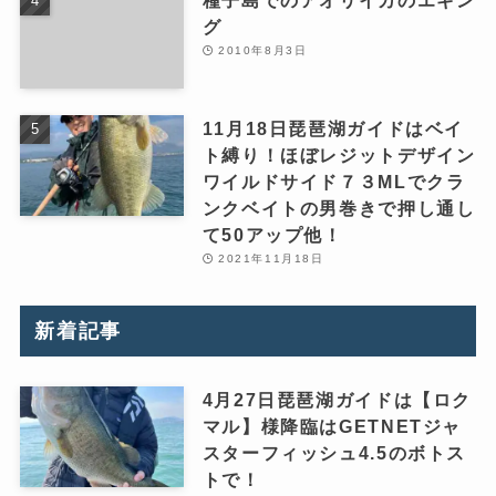
グ
2010年8月3日
11月18日琵琶湖ガイドはベイ
ト縛り！ほぼレジットデザイン
ワイルドサイド７３MLでクラ
ンクベイトの男巻きで押し通し
て50アップ他！
2021年11月18日
新着記事
4月27日琵琶湖ガイドは【ロク
マル】様降臨はGETNETジャ
スターフィッシュ4.5のボトス
トで！