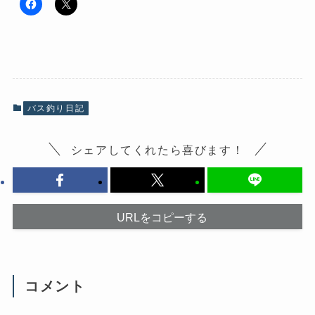
F
ク
a
リ
c
ッ
e
ク
b
し
o
て
o
X
k
で
で
共
共
有
有
(
バス釣り日記
す
新
る
し
に
い
は
ウ
シェアしてくれたら喜びます！
ク
ィ
リ
ン
ッ
ド
ク
ウ
し
で
て
開
く
き
だ
ま
URLをコピーする
さ
す
い
)
(
新
し
い
ウ
コメント
ィ
ン
ド