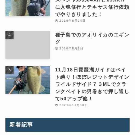
に入魂修行とテキサス修行依頼
でやりきりました！
2019年6月24日
種子島でのアオリイカのエギン
グ
2010年8月3日
11月18日琵琶湖ガイドはベイ
ト縛り！ほぼレジットデザイン
ワイルドサイド７３MLでクラ
ンクベイトの男巻きで押し通し
て50アップ他！
2021年11月18日
新着記事