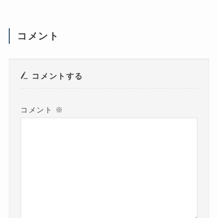
(
新
し
い
ウ
コメント
ィ
ン
ド
ウ
で
開
き
コメントする
ま
す
)
コメント
※