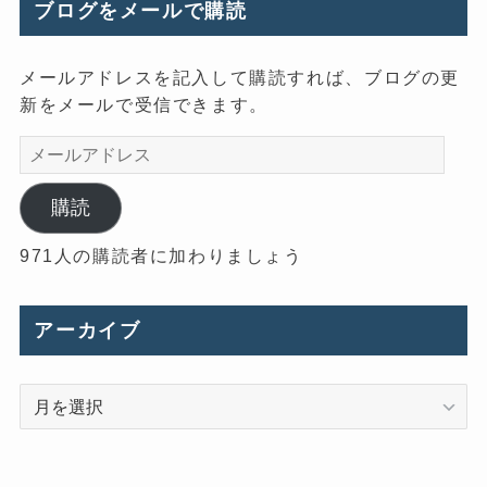
ブログをメールで購読
メールアドレスを記入して購読すれば、ブログの更
新をメールで受信できます。
メ
ー
ル
購読
ア
971人の購読者に加わりましょう
ド
レ
ス
アーカイブ
ア
ー
カ
イ