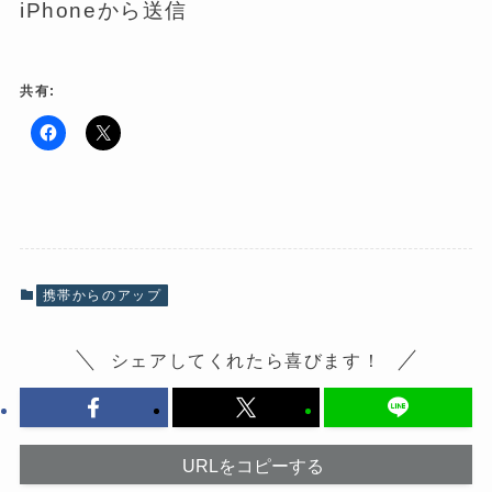
iPhoneから送信
共有:
F
ク
a
リ
c
ッ
e
ク
b
し
o
て
o
X
k
で
で
共
共
有
有
(
携帯からのアップ
す
新
る
し
に
い
は
ウ
シェアしてくれたら喜びます！
ク
ィ
リ
ン
ッ
ド
ク
ウ
し
で
て
開
く
き
だ
ま
URLをコピーする
さ
す
い
)