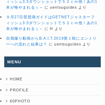
ィッシュ3.5ダウンショットで５２ｃｍ他！あの1
本が悔やまれるぅ～
に
uentsuguides
より
９月27日琵琶湖ガイドはGETNETジャスターフ
ィッシュ3.5ダウンショットで５２ｃｍ他！あの1
本が悔やまれるぅ～
に
H
より
自我撮り動画からB.A.I.T.2019第１戦にエントリ
ーへの流れと結果は？
に
uentsuguides
より
MENU
HOME
PROFILE
60PHOTO