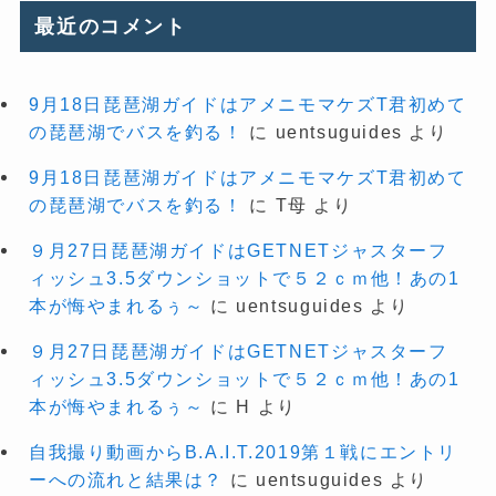
最近のコメント
9月18日琵琶湖ガイドはアメニモマケズT君初めて
の琵琶湖でバスを釣る！
に
uentsuguides
より
9月18日琵琶湖ガイドはアメニモマケズT君初めて
の琵琶湖でバスを釣る！
に
T母
より
９月27日琵琶湖ガイドはGETNETジャスターフ
ィッシュ3.5ダウンショットで５２ｃｍ他！あの1
本が悔やまれるぅ～
に
uentsuguides
より
９月27日琵琶湖ガイドはGETNETジャスターフ
ィッシュ3.5ダウンショットで５２ｃｍ他！あの1
本が悔やまれるぅ～
に
H
より
自我撮り動画からB.A.I.T.2019第１戦にエントリ
ーへの流れと結果は？
に
uentsuguides
より