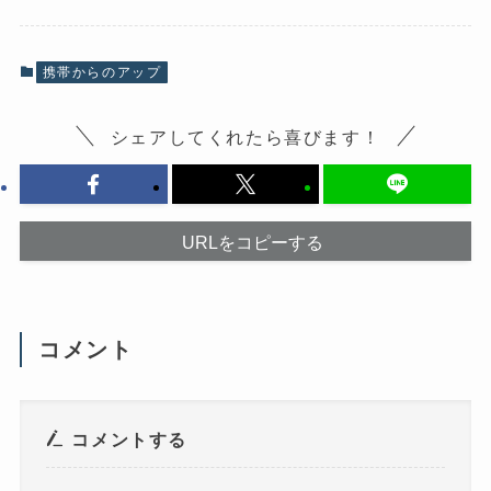
o
X
k
で
で
共
共
有
有
(
携帯からのアップ
す
新
る
し
に
い
は
ウ
シェアしてくれたら喜びます！
ク
ィ
リ
ン
ッ
ド
ク
ウ
し
で
て
開
く
き
だ
ま
URLをコピーする
さ
す
い
)
(
新
し
い
ウ
コメント
ィ
ン
ド
ウ
で
開
き
コメントする
ま
す
)