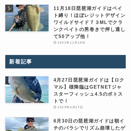
11月18日琵琶湖ガイドはベイ
ト縛り！ほぼレジットデザイン
ワイルドサイド７３MLでクラ
ンクベイトの男巻きで押し通し
て50アップ他！
2021年11月18日
新着記事
4月27日琵琶湖ガイドは【ロク
マル】様降臨はGETNETジャ
スターフィッシュ4.5のボトス
トで！
2025年4月27日
6月30日の琵琶湖ガイドは朝イ
チのバラシでリズム崩壊したゲ