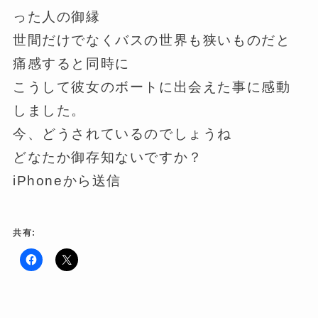
った人の御縁
世間だけでなくバスの世界も狭いものだと
痛感すると同時に
こうして彼女のボートに出会えた事に感動
しました。
今、どうされているのでしょうね
どなたか御存知ないですか？
iPhoneから送信
共有:
F
ク
a
リ
c
ッ
e
ク
b
し
o
て