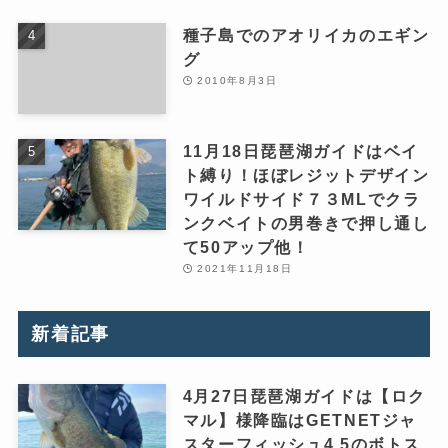
種子島でのアオリイカのエギン
グ
2010年8月3日
11月18日琵琶湖ガイドはベイ
ト縛り！ほぼレジットデザイン
ワイルドサイド７３MLでクラ
ンクベイトの男巻きで押し通し
て50アップ他！
2021年11月18日
新着記事
4月27日琵琶湖ガイドは【ロク
マル】様降臨はGETNETジャ
スターフィッシュ4.5のボトス