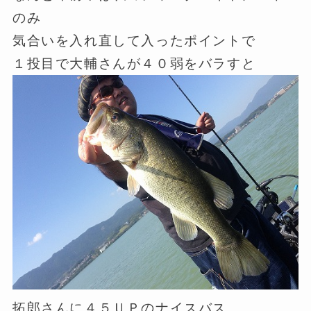
のみ
気合いを入れ直して入ったポイントで
１投目で大輔さんが４０弱をバラすと
拓郎さんに４５ＵＰのナイスバス