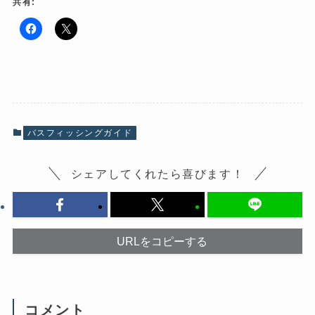
共有:
F
ク
a
リ
c
ッ
e
ク
b
し
o
て
o
X
k
で
で
共
共
有
有
(
バスフィッシングガイド
す
新
る
し
に
い
は
ウ
シェアしてくれたら喜びます！
ク
ィ
リ
ン
ッ
ド
ク
ウ
し
で
て
開
く
き
だ
ま
URLをコピーする
さ
す
い
)
(
新
し
い
ウ
コメント
ィ