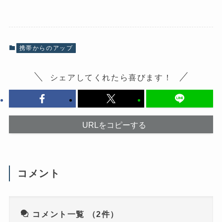
e
ク
b
し
o
て
o
X
k
で
で
共
共
有
有
(
携帯からのアップ
す
新
る
し
に
い
は
ウ
シェアしてくれたら喜びます！
ク
ィ
リ
ン
ッ
ド
ク
ウ
し
で
て
開
く
き
だ
ま
URLをコピーする
さ
す
い
)
(
新
し
い
ウ
コメント
ィ
ン
ド
ウ
で
開
き
コメント一覧
（2件）
ま