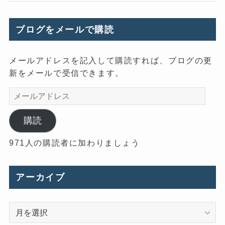
ブログをメールで購読
メールアドレスを記入して購読すれば、ブログの更
新をメールで受信できます。
メ
ー
ル
購読
ア
971人の購読者に加わりましょう
ド
レ
ス
アーカイブ
ア
ー