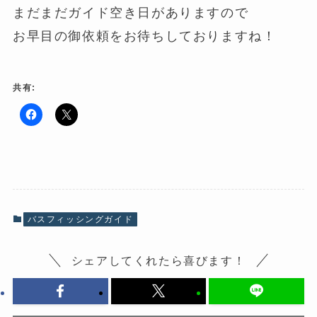
まだまだガイド空き日がありますので
お早目の御依頼をお待ちしておりますね！
共有:
F
ク
a
リ
c
ッ
e
ク
b
し
o
て
o
X
k
で
で
共
共
有
有
(
バスフィッシングガイド
す
新
る
し
に
い
は
ウ
シェアしてくれたら喜びます！
ク
ィ
リ
ン
ッ
ド
ク
ウ
し
で
て
開