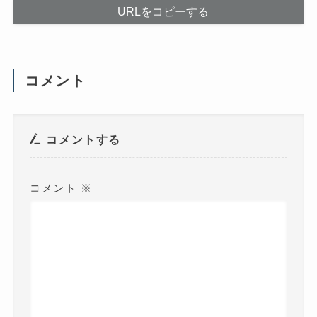
く
き
だ
ま
URLをコピーする
さ
す
い
)
(
新
し
い
ウ
コメント
ィ
ン
ド
ウ
で
開
き
コメントする
ま
す
)
コメント
※