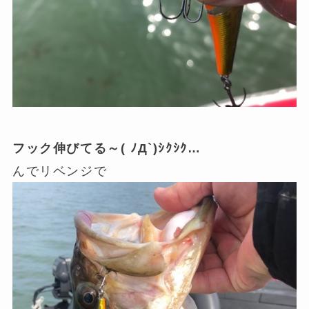
フック伸びてる～( ﾉД`)ｼｸｼｸ…
んでリベンジで