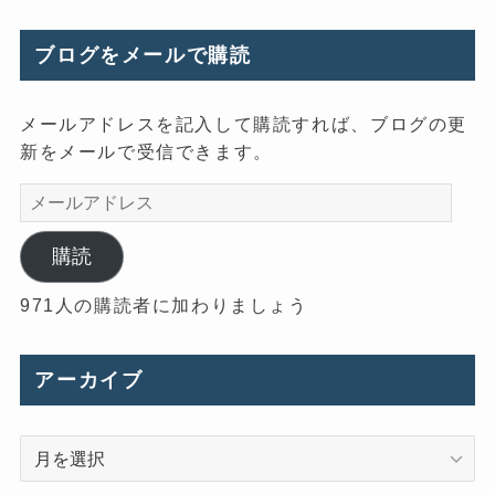
ブログをメールで購読
メールアドレスを記入して購読すれば、ブログの更
新をメールで受信できます。
メ
ー
ル
購読
ア
971人の購読者に加わりましょう
ド
レ
ス
アーカイブ
ア
ー