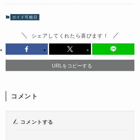
k
で
で
共
共
有
有
(
ガイド可能日
す
新
る
し
に
い
は
ウ
シェアしてくれたら喜びます！
ク
ィ
リ
ン
ッ
ド
ク
ウ
し
で
て
開
く
き
だ
ま
URLをコピーする
さ
す
い
)
(
新
し
い
ウ
コメント
ィ
ン
ド
ウ
で
開
き
コメントする
ま
す
)