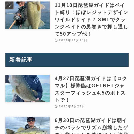
11月18日琵琶湖ガイドはベイ
ト縛り！ほぼレジットデザイン
ワイルドサイド７３MLでクラ
ンクベイトの男巻きで押し通し
て50アップ他！
2021年11月18日
新着記事
4月27日琵琶湖ガイドは【ロク
マル】様降臨はGETNETジャ
スターフィッシュ4.5のボトス
トで！
2025年4月27日
6月30日の琵琶湖ガイドは朝イ
チのバラシでリズム崩壊したゲ