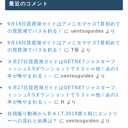
最近のコメント
9月18日琵琶湖ガイドはアメニモマケズT君初めて
の琵琶湖でバスを釣る！
に
uentsuguides
より
9月18日琵琶湖ガイドはアメニモマケズT君初めて
の琵琶湖でバスを釣る！
に
T母
より
９月27日琵琶湖ガイドはGETNETジャスターフ
ィッシュ3.5ダウンショットで５２ｃｍ他！あの1
本が悔やまれるぅ～
に
uentsuguides
より
９月27日琵琶湖ガイドはGETNETジャスターフ
ィッシュ3.5ダウンショットで５２ｃｍ他！あの1
本が悔やまれるぅ～
に
H
より
自我撮り動画からB.A.I.T.2019第１戦にエントリ
ーへの流れと結果は？
に
uentsuguides
より