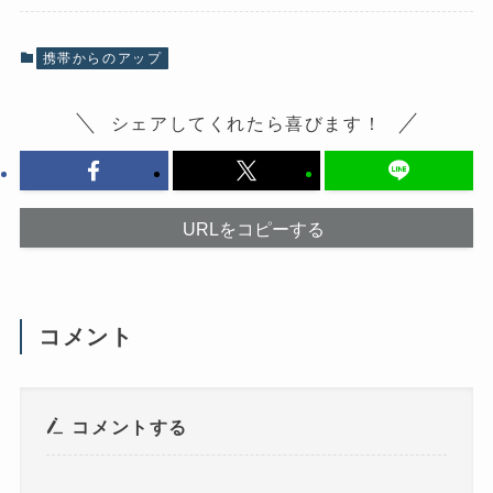
k
で
で
共
共
有
有
(
携帯からのアップ
す
新
る
し
に
い
は
ウ
シェアしてくれたら喜びます！
ク
ィ
リ
ン
ッ
ド
ク
ウ
し
で
て
開
く
き
だ
ま
URLをコピーする
さ
す
い
)
(
新
し
い
ウ
コメント
ィ
ン
ド
ウ
で
開
き
コメントする
ま
す
)