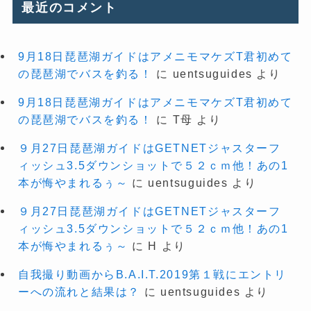
最近のコメント
9月18日琵琶湖ガイドはアメニモマケズT君初めて
の琵琶湖でバスを釣る！
に
uentsuguides
より
9月18日琵琶湖ガイドはアメニモマケズT君初めて
の琵琶湖でバスを釣る！
に
T母
より
９月27日琵琶湖ガイドはGETNETジャスターフ
ィッシュ3.5ダウンショットで５２ｃｍ他！あの1
本が悔やまれるぅ～
に
uentsuguides
より
９月27日琵琶湖ガイドはGETNETジャスターフ
ィッシュ3.5ダウンショットで５２ｃｍ他！あの1
本が悔やまれるぅ～
に
H
より
自我撮り動画からB.A.I.T.2019第１戦にエントリ
ーへの流れと結果は？
に
uentsuguides
より