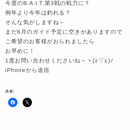
今度のB.A.I.T.第3戦の戦力に？
例年より今年は釣れる？
そんな気がしますね～
まだ6月のガイド予定に空きがありますので
ご希望のお客様がおられましたら
お早めに！
1度お問い合わせくださいね～ヽ(≧▽≦)ﾉ
iPhoneから送信
共有:
F
ク
a
リ
c
ッ
e
ク
b
し
o
て
o
X